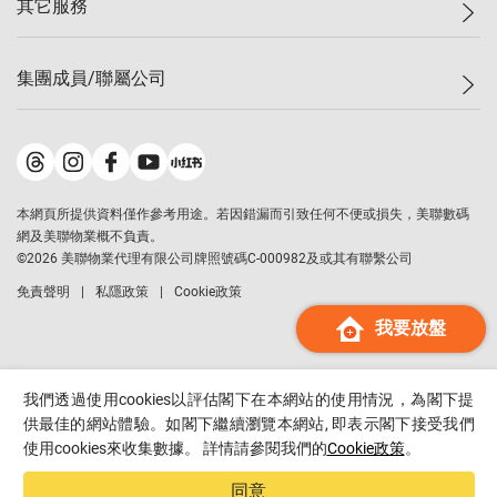
其它服務
美聯豪宅
查詢熱線
信心指數
獨家樓盤
聯絡我們
最新成交
屋苑專頁
租盤
集團成員/聯屬公司
按揭計算機
歷史成交
大灣區專頁
居屋專頁
負擔能力計算機
成交數據
樓市資訊
買賣流程
美聯物業
轉按計算機
屋苑成交排行榜
美聯精英會
鋑聯控股
*
繳款方式
地區百科
美聯慈善基金
美聯工商舖
*
本網頁所提供資料僅作參考用途。若因錯漏而引致任何不便或損失，美聯數碼
美善會
美聯中國
網及美聯物業概不負責。
地產代理管理協會
©
2026
美聯物業代理有限公司牌照號碼C-000982及或其有聯繫公司
美聯澳門
申報已遞交的購樓意向登記
免責聲明
私隱政策
Cookie政策
美聯金融集團
我要放盤
美聯移民顧問
美聯升學顧問
美聯測量師行
我們透過使用cookies以評估閣下在本網站的使用情況，為閣下提
香港置業
供最佳的網站體驗。如閣下繼續瀏覽本網站, 即表示閣下接受我們
使用cookies來收集數據。 詳情請參閱我們的
Cookie政策
。
經絡按揭
美聯會
同意