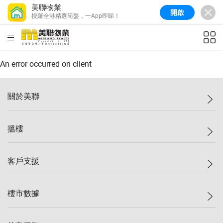
美聯物業
開啟
搜羅全港精選筍盤，一App即睇！
美聯信心指數
77.1
較上週
0.7%
較上月
-0.4%
(
03/08/2026
)
HKD
ft²
全港樓價指數
149.1
較上週
0%
較上月
0.4%
(
03/08/2026
)
An error occurred on client
港島樓價指數
157.4
較上週
-0.3%
較上月
-0.8%
(
03/08/2026
)
關於美聯
九龍樓價指數
156.4
較上週
-0.1%
較上月
0.3%
(
03/08/2026
)
美聯集團
搵樓
新界樓價指數
134.8
較上週
0.1%
較上月
0.9%
(
03/08/2026
)
投資者關係
美聯信心指數
77.1
較上週
0.7%
較上月
-0.4%
(
03/08/2026
)
集團動態
一手新盤
客戶支援
人才招募
二手盤
網站地圖
上車
自助放盤
樓市數據
減價
專業代理
低水
分行網絡
樓價指數