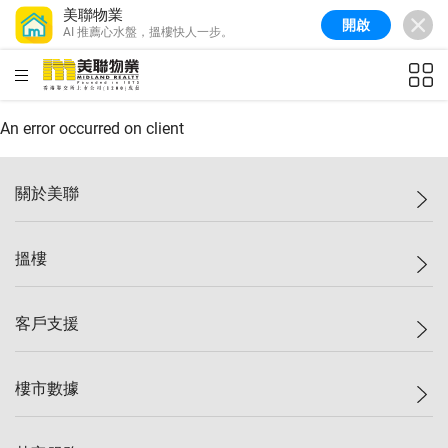
美聯物業
開啟
AI 推薦心水盤，搵樓快人一步。
美聯信心指數
77.1
較上週
0.7%
較上月
-0.4%
(
03/08/2026
)
HKD
ft²
全港樓價指數
149.1
較上週
0%
較上月
0.4%
(
03/08/2026
)
An error occurred on client
港島樓價指數
157.4
較上週
-0.3%
較上月
-0.8%
(
03/08/2026
)
關於美聯
九龍樓價指數
156.4
較上週
-0.1%
較上月
0.3%
(
03/08/2026
)
美聯集團
搵樓
新界樓價指數
134.8
較上週
0.1%
較上月
0.9%
(
03/08/2026
)
投資者關係
美聯信心指數
77.1
較上週
0.7%
較上月
-0.4%
(
03/08/2026
)
集團動態
一手新盤
客戶支援
人才招募
二手盤
網站地圖
上車
自助放盤
樓市數據
減價
專業代理
低水
分行網絡
樓價指數