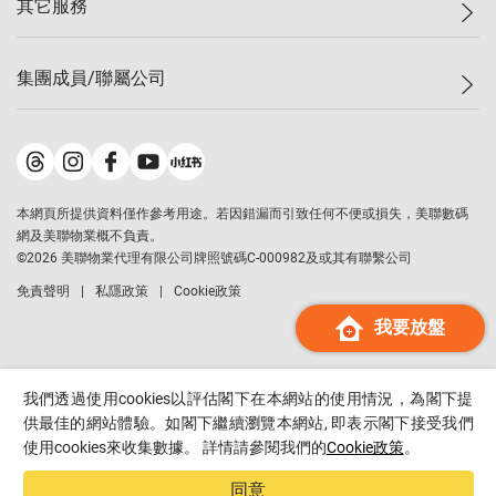
其它服務
美聯豪宅
查詢熱線
信心指數
獨家樓盤
聯絡我們
最新成交
屋苑專頁
租盤
集團成員/聯屬公司
按揭計算機
歷史成交
大灣區專頁
居屋專頁
負擔能力計算機
成交數據
樓市資訊
買賣流程
美聯物業
轉按計算機
屋苑成交排行榜
美聯精英會
鋑聯控股
*
繳款方式
地區百科
美聯慈善基金
美聯工商舖
*
本網頁所提供資料僅作參考用途。若因錯漏而引致任何不便或損失，美聯數碼
美善會
美聯中國
網及美聯物業概不負責。
地產代理管理協會
©
2026
美聯物業代理有限公司牌照號碼C-000982及或其有聯繫公司
美聯澳門
申報已遞交的購樓意向登記
免責聲明
私隱政策
Cookie政策
美聯金融集團
我要放盤
美聯移民顧問
美聯升學顧問
美聯測量師行
我們透過使用cookies以評估閣下在本網站的使用情況，為閣下提
香港置業
供最佳的網站體驗。如閣下繼續瀏覽本網站, 即表示閣下接受我們
使用cookies來收集數據。 詳情請參閱我們的
Cookie政策
。
經絡按揭
美聯會
同意