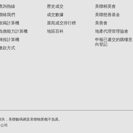
查詢熱線
歷史成交
美聯精英會
聯絡我們
成交數據
美聯慈善基金
按揭計算機
屋苑成交排行榜
美善會
負擔能力計算機
地區百科
地產代理管理協會
轉按計算機
申報已遞交的購樓意
向登記
繳款方式
損失，美聯數碼網及美聯物業概不負責。
繫公司