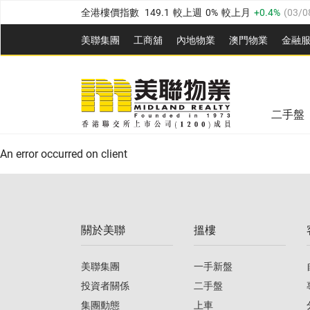
全港樓價指數
149.1
較上週
0%
較上月
0.4%
(
03/0
港島樓價指數
157.4
較上週
-0.3%
較上月
-0.8%
(
03
美聯集團
工商舖
內地物業
澳門物業
金融
九龍樓價指數
156.4
較上週
-0.1%
較上月
0.3%
(
03
美聯信心指數
77.1
較上週
0.7%
較上月
-0.4%
(
03/
新界樓價指數
134.8
較上週
0.1%
較上月
0.9%
(
0
全港樓價指數
149.1
較上週
0%
較上月
0.4%
(
03/0
美聯信心指數
77.1
較上週
0.7%
較上月
-0.4%
(
03/
二手盤
港島樓價指數
157.4
較上週
-0.3%
較上月
-0.8%
(
03
An error occurred on client
九龍樓價指數
156.4
較上週
-0.1%
較上月
0.3%
(
03
新界樓價指數
134.8
較上週
0.1%
較上月
0.9%
(
0
關於美聯
搵樓
美聯信心指數
77.1
較上週
0.7%
較上月
-0.4%
(
03/
美聯集團
一手新盤
投資者關係
二手盤
集團動態
上車