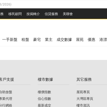
8/2026
)
/08/2026
)
服務
移民顧問
按揭轉介
信貸服務
美聯會
/08/2026
)
08/2026
)
3/08/2026
)
8/2026
)
08/2026
)
一手新盤
租盤
豪宅
業主
成交數據
屋苑
優惠
港漂
/08/2026
)
/08/2026
)
3/08/2026
)
客戶支援
樓市數據
其它服務
08/2026
)
自助放盤
樓價指數
屋苑專頁
專業代理
信心指數
大灣區專頁
分行網絡
最新成交
樓市資訊