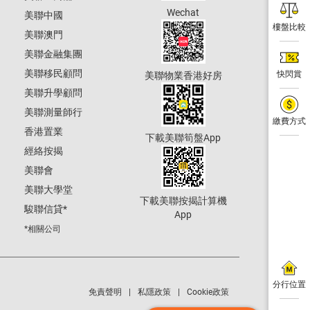
Wechat
美聯中國
樓盤比較
美聯澳門
美聯金融集團
美聯移民顧問
快閃賞
美聯物業香港好房
美聯升學顧問
美聯測量師行
繳費方式
香港置業
下載美聯筍盤App
經絡按揭
美聯會
美聯大學堂
下載美聯按揭計算機
駿聯信貸
*
App
*相關公司
分行位置
免責聲明
私隱政策
Cookie政策