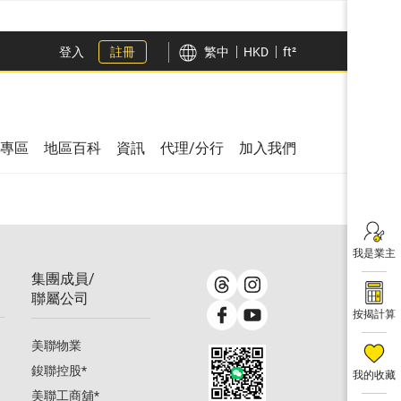
登入
註冊
繁中
HKD
ft²
專區
地區百科
資訊
代理/分行
加入我們
我是業主
集團成員/
聯屬公司
按揭計算
美聯物業
鋑聯控股
*
我的收藏
美聯工商舖
*