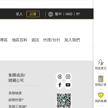
登入
註冊
繁中
HKD
ft²
專區
地區百科
資訊
代理/分行
加入我們
我是業主
集團成員/
聯屬公司
按揭計算
美聯物業
鋑聯控股
*
我的收藏
美聯工商舖
*