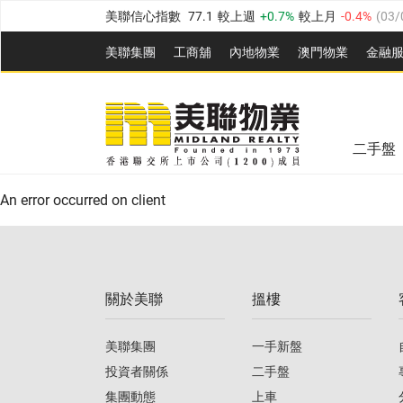
美聯信心指數
77.1
較上週
0.7%
較上月
-0.4%
(
03/
全港樓價指數
149.1
較上週
0%
較上月
0.4%
(
03/0
美聯集團
工商舖
內地物業
澳門物業
金融
港島樓價指數
157.4
較上週
-0.3%
較上月
-0.8%
(
03
美聯信心指數
77.1
較上週
0.7%
較上月
-0.4%
(
03/
九龍樓價指數
156.4
較上週
-0.1%
較上月
0.3%
(
03
全港樓價指數
149.1
較上週
0%
較上月
0.4%
(
03/0
新界樓價指數
134.8
較上週
0.1%
較上月
0.9%
(
0
二手盤
美聯信心指數
77.1
較上週
0.7%
較上月
-0.4%
(
03/
港島樓價指數
157.4
較上週
-0.3%
較上月
-0.8%
(
03
An error occurred on client
九龍樓價指數
156.4
較上週
-0.1%
較上月
0.3%
(
03
新界樓價指數
134.8
較上週
0.1%
較上月
0.9%
(
0
關於美聯
搵樓
美聯信心指數
77.1
較上週
0.7%
較上月
-0.4%
(
03/
美聯集團
一手新盤
投資者關係
二手盤
集團動態
上車