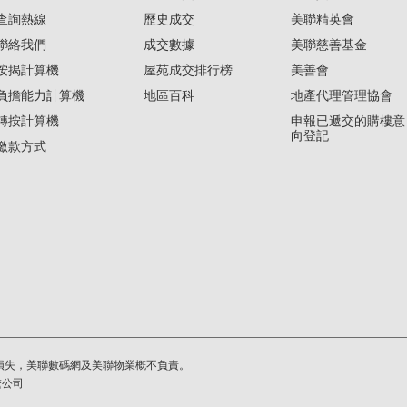
查詢熱線
歷史成交
美聯精英會
聯絡我們
成交數據
美聯慈善基金
按揭計算機
屋苑成交排行榜
美善會
負擔能力計算機
地區百科
地產代理管理協會
轉按計算機
申報已遞交的購樓意
向登記
繳款方式
損失，美聯數碼網及美聯物業概不負責。
繫公司