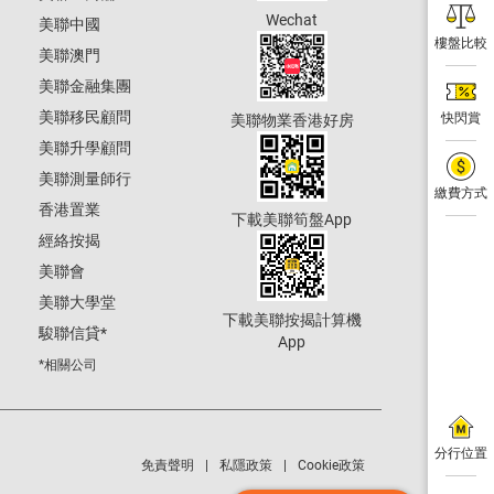
Wechat
美聯中國
樓盤比較
美聯澳門
美聯金融集團
美聯移民顧問
快閃賞
美聯物業香港好房
美聯升學顧問
美聯測量師行
繳費方式
香港置業
下載美聯筍盤App
經絡按揭
美聯會
美聯大學堂
下載美聯按揭計算機
駿聯信貸
*
App
*相關公司
分行位置
免責聲明
私隱政策
Cookie政策