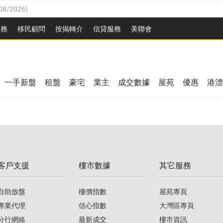
08/2026
)
8/2026
)
服務
移民顧問
按揭轉介
信貸服務
美聯會
/08/2026
)
08/2026
)
/08/2026
)
8/2026
)
3/08/2026
)
一手新盤
租盤
豪宅
業主
成交數據
屋苑
優惠
港漂
08/2026
)
/08/2026
)
/08/2026
)
3/08/2026
)
客戶支援
樓市數據
其它服務
08/2026
)
自助放盤
樓價指數
屋苑專頁
專業代理
信心指數
大灣區專頁
分行網絡
最新成交
樓市資訊