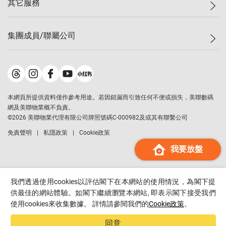
其它服務
美聯豪宅
查詢熱線
信心指數
獨家樓盤
聯絡我們
最新成交
屋苑專頁
租盤
集團成員/聯屬公司
按揭計算機
歷史成交
大灣區專頁
居屋專頁
負擔能力計算機
成交數據
樓市資訊
買賣流程
美聯物業
轉按計算機
屋苑成交排行榜
美聯精英會
鋑聯控股
*
繳款方式
地區百科
美聯慈善基金
美聯工商舖
*
本網頁所提供資料僅作參考用途。若因錯漏而引致任何不便或損失，美聯數碼
美善會
美聯中國
網及美聯物業概不負責。
地產代理管理協會
©
2026
美聯物業代理有限公司牌照號碼C-000982及或其有聯繫公司
美聯澳門
申報已遞交的購樓意向登記
免責聲明
私隱政策
Cookie政策
美聯金融集團
我要放盤
美聯移民顧問
美聯升學顧問
美聯測量師行
我們透過使用cookies以評估閣下在本網站的使用情況，為閣下提
香港置業
供最佳的網站體驗。如閣下繼續瀏覽本網站, 即表示閣下接受我們
使用cookies來收集數據。 詳情請參閱我們的
Cookie政策
。
經絡按揭
美聯會
同意