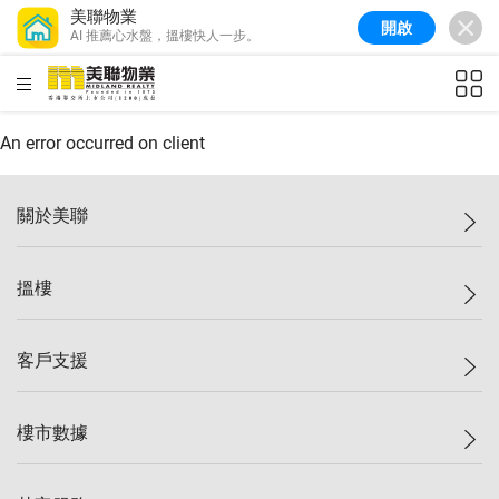
美聯物業
開啟
AI 推薦心水盤，搵樓快人一步。
美聯信心指數
77.1
較上週
0.7%
較上月
-0.4%
(
03/08/2026
)
HKD
ft²
全港樓價指數
149.1
較上週
0%
較上月
0.4%
(
03/08/2026
)
An error occurred on client
港島樓價指數
157.4
較上週
-0.3%
較上月
-0.8%
(
03/08/2026
)
關於美聯
九龍樓價指數
156.4
較上週
-0.1%
較上月
0.3%
(
03/08/2026
)
美聯集團
搵樓
新界樓價指數
134.8
較上週
0.1%
較上月
0.9%
(
03/08/2026
)
投資者關係
美聯信心指數
77.1
較上週
0.7%
較上月
-0.4%
(
03/08/2026
)
集團動態
一手新盤
客戶支援
人才招募
二手盤
網站地圖
上車
自助放盤
樓市數據
減價
專業代理
低水
分行網絡
樓價指數