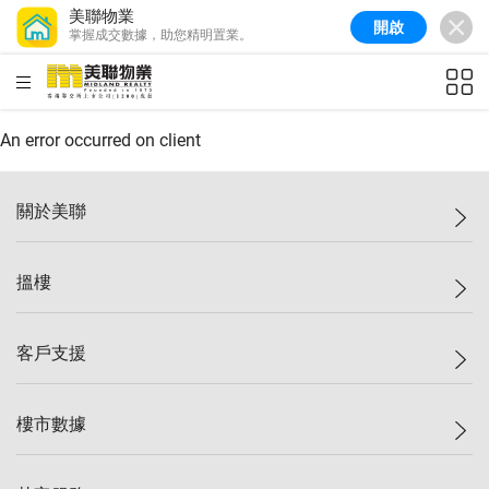
美聯物業
開啟
掌握成交數據，助您精明置業。
美聯信心指數
77.1
較上週
0.7%
較上月
-0.4%
(
03/08/2026
)
HKD
ft²
全港樓價指數
149.1
較上週
0%
較上月
0.4%
(
03/08/2026
)
An error occurred on client
港島樓價指數
157.4
較上週
-0.3%
較上月
-0.8%
(
03/08/2026
)
關於美聯
九龍樓價指數
156.4
較上週
-0.1%
較上月
0.3%
(
03/08/2026
)
美聯集團
搵樓
新界樓價指數
134.8
較上週
0.1%
較上月
0.9%
(
03/08/2026
)
投資者關係
美聯信心指數
77.1
較上週
0.7%
較上月
-0.4%
(
03/08/2026
)
集團動態
一手新盤
客戶支援
人才招募
二手盤
網站地圖
上車
自助放盤
樓市數據
減價
專業代理
低水
分行網絡
樓價指數