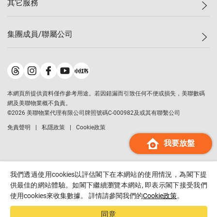
其它服務
美聯豪宅
查詢熱線
信心指數
獨家樓盤
聯絡我們
最新成交
屋苑專頁
租盤
集團成員/聯屬公司
按揭計算機
歷史成交
大灣區專頁
居屋專頁
負擔能力計算機
成交數據
樓市資訊
買賣流程
美聯物業
轉按計算機
屋苑成交排行榜
美聯精英會
鋑聯控股
*
繳款方式
地區百科
美聯慈善基金
美聯工商舖
*
本網頁所提供資料僅作參考用途。若因錯漏而引致任何不便或損失，美聯數碼
美善會
美聯中國
網及美聯物業概不負責。
地產代理管理協會
©
2026
美聯物業代理有限公司牌照號碼C-000982及或其有聯繫公司
美聯澳門
申報已遞交的購樓意向登記
免責聲明
私隱政策
Cookie政策
美聯金融集團
我要放盤
美聯移民顧問
美聯升學顧問
美聯測量師行
我們透過使用cookies以評估閣下在本網站的使用情況，為閣下提
香港置業
供最佳的網站體驗。如閣下繼續瀏覽本網站, 即表示閣下接受我們
使用cookies來收集數據。 詳情請參閱我們的
Cookie政策
。
經絡按揭
美聯會
同意