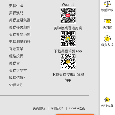
Wechat
美聯中國
樓盤比較
美聯澳門
美聯金融集團
美聯移民顧問
快閃賞
美聯物業香港好房
美聯升學顧問
美聯測量師行
繳費方式
香港置業
下載美聯筍盤App
經絡按揭
美聯會
美聯大學堂
下載美聯按揭計算機
駿聯信貸
*
App
*相關公司
分行位置
免責聲明
私隱政策
Cookie政策