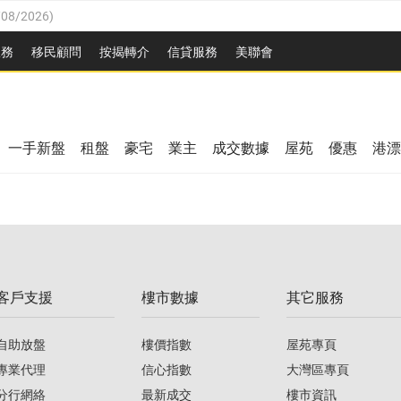
/08/2026
)
/08/2026
)
服務
移民顧問
按揭轉介
信貸服務
美聯會
3/08/2026
)
08/2026
)
08/2026
)
8/2026
)
一手新盤
租盤
豪宅
業主
成交數據
屋苑
優惠
港漂
/08/2026
)
/08/2026
)
3/08/2026
)
客戶支援
樓市數據
其它服務
08/2026
)
自助放盤
樓價指數
屋苑專頁
專業代理
信心指數
大灣區專頁
分行網絡
最新成交
樓市資訊