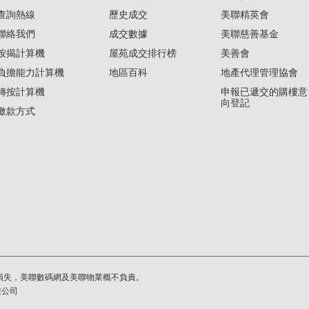
查詢熱線
歷史成交
美聯精英會
聯絡我們
成交數據
美聯慈善基金
按揭計算機
屋苑成交排行榜
美善會
負擔能力計算機
地區百科
地產代理管理協會
轉按計算機
申報已遞交的購樓意
向登記
繳款方式
損失，美聯數碼網及美聯物業概不負責。
繫公司