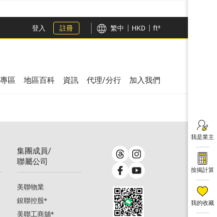
登入
註冊
繁中
HKD
ft²
專區
地區百科
資訊
代理/分行
加入我們
我是業主
集團成員/
聯屬公司
按揭計算
美聯物業
鋑聯控股
*
我的收藏
美聯工商舖
*