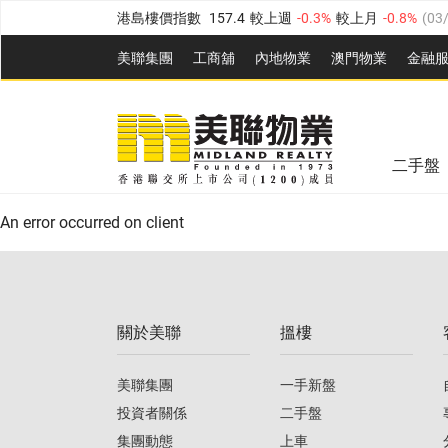
港島樓價指數
157.4
較上週
-0.3%
較上月
-0.8%
(
03
九龍樓價指數
156.4
較上週
-0.1%
較上月
0.3%
(
03
美聯集團
工商舖
內地物業
澳門物業
金融
新界樓價指數
134.8
較上週
0.1%
較上月
0.9%
(
0
美聯信心指數
77.1
較上週
0.7%
較上月
-0.4%
(
03/
美聯信心指數
77.1
較上週
0.7%
較上月
-0.4%
(
03/
全港樓價指數
149.1
較上週
0%
較上月
0.4%
(
03/0
二手盤
港島樓價指數
157.4
較上週
-0.3%
較上月
-0.8%
(
03
An error occurred on client
九龍樓價指數
156.4
較上週
-0.1%
較上月
0.3%
(
03
新界樓價指數
134.8
較上週
0.1%
較上月
0.9%
(
0
關於美聯
搵樓
美聯信心指數
77.1
較上週
0.7%
較上月
-0.4%
(
03/
美聯集團
一手新盤
投資者關係
二手盤
集團動態
上車