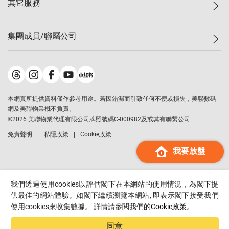
其它服務
美聯豪宅
查詢熱線
信心指數
獨家樓盤
聯絡我們
最新成交
屋苑專頁
租盤
集團成員/聯屬公司
按揭計算機
歷史成交
大灣區專頁
居屋專頁
負擔能力計算機
成交數據
樓市資訊
買賣流程
美聯物業
轉按計算機
屋苑成交排行榜
美聯精英會
鋑聯控股
*
繳款方式
地區百科
美聯慈善基金
美聯工商舖
*
本網頁所提供資料僅作參考用途。若因錯漏而引致任何不便或損失，美聯數碼
美善會
美聯中國
網及美聯物業概不負責。
地產代理管理協會
©
2026
美聯物業代理有限公司牌照號碼C-000982及或其有聯繫公司
美聯澳門
申報已遞交的購樓意向登記
免責聲明
私隱政策
Cookie政策
美聯金融集團
我要放盤
美聯移民顧問
美聯升學顧問
美聯測量師行
我們透過使用cookies以評估閣下在本網站的使用情況，為閣下提
香港置業
供最佳的網站體驗。如閣下繼續瀏覽本網站, 即表示閣下接受我們
使用cookies來收集數據。 詳情請參閱我們的
Cookie政策
。
經絡按揭
美聯會
同意