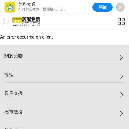
美聯物業
開啟
AI 推薦心水盤，搵樓快人一步。
美聯信心指數
77.1
較上週
0.7%
較上月
-0.4%
(
03/08/2026
)
HKD
ft²
全港樓價指數
149.1
較上週
0%
較上月
0.4%
(
03/08/2026
)
An error occurred on client
港島樓價指數
157.4
較上週
-0.3%
較上月
-0.8%
(
03/08/2026
)
關於美聯
九龍樓價指數
156.4
較上週
-0.1%
較上月
0.3%
(
03/08/2026
)
美聯集團
搵樓
新界樓價指數
134.8
較上週
0.1%
較上月
0.9%
(
03/08/2026
)
投資者關係
美聯信心指數
77.1
較上週
0.7%
較上月
-0.4%
(
03/08/2026
)
集團動態
一手新盤
客戶支援
人才招募
二手盤
網站地圖
上車
自助放盤
樓市數據
減價
專業代理
低水
分行網絡
樓價指數