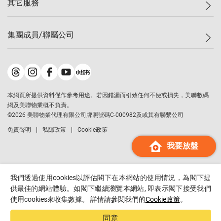
其它服務
美聯豪宅
查詢熱線
信心指數
獨家樓盤
聯絡我們
最新成交
屋苑專頁
租盤
集團成員/聯屬公司
按揭計算機
歷史成交
大灣區專頁
居屋專頁
負擔能力計算機
成交數據
樓市資訊
買賣流程
美聯物業
轉按計算機
屋苑成交排行榜
美聯精英會
鋑聯控股
*
繳款方式
地區百科
美聯慈善基金
美聯工商舖
*
本網頁所提供資料僅作參考用途。若因錯漏而引致任何不便或損失，美聯數碼
美善會
美聯中國
網及美聯物業概不負責。
地產代理管理協會
©
2026
美聯物業代理有限公司牌照號碼C-000982及或其有聯繫公司
美聯澳門
申報已遞交的購樓意向登記
免責聲明
私隱政策
Cookie政策
美聯金融集團
我要放盤
美聯移民顧問
美聯升學顧問
美聯測量師行
我們透過使用cookies以評估閣下在本網站的使用情況，為閣下提
香港置業
供最佳的網站體驗。如閣下繼續瀏覽本網站, 即表示閣下接受我們
使用cookies來收集數據。 詳情請參閱我們的
Cookie政策
。
經絡按揭
美聯會
同意