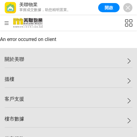
美聯物業
開啟
掌握成交數據，助您精明置業。
美聯信心指數
77.1
較上週
0.7%
較上月
-0.4%
(
03/08/2026
)
HKD
ft²
全港樓價指數
149.1
較上週
0%
較上月
0.4%
(
03/08/2026
)
An error occurred on client
港島樓價指數
157.4
較上週
-0.3%
較上月
-0.8%
(
03/08/2026
)
關於美聯
九龍樓價指數
156.4
較上週
-0.1%
較上月
0.3%
(
03/08/2026
)
美聯集團
搵樓
新界樓價指數
134.8
較上週
0.1%
較上月
0.9%
(
03/08/2026
)
投資者關係
美聯信心指數
77.1
較上週
0.7%
較上月
-0.4%
(
03/08/2026
)
集團動態
一手新盤
客戶支援
人才招募
二手盤
網站地圖
上車
自助放盤
樓市數據
減價
專業代理
低水
分行網絡
樓價指數