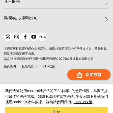
其它服務
美聯豪宅
查詢熱線
信心指數
獨家樓盤
聯絡我們
最新成交
屋苑專頁
租盤
集團成員/聯屬公司
按揭計算機
歷史成交
大灣區專頁
居屋專頁
負擔能力計算機
成交數據
樓市資訊
買賣流程
美聯物業
轉按計算機
屋苑成交排行榜
美聯精英會
鋑聯控股
*
繳款方式
地區百科
美聯慈善基金
美聯工商舖
*
本網頁所提供資料僅作參考用途。若因錯漏而引致任何不便或損失，美聯數碼
美善會
美聯中國
網及美聯物業概不負責。
地產代理管理協會
©
2026
美聯物業代理有限公司牌照號碼C-000982及或其有聯繫公司
美聯澳門
申報已遞交的購樓意向登記
免責聲明
私隱政策
Cookie政策
美聯金融集團
我要放盤
美聯移民顧問
美聯升學顧問
美聯測量師行
我們透過使用cookies以評估閣下在本網站的使用情況，為閣下提
香港置業
供最佳的網站體驗。如閣下繼續瀏覽本網站, 即表示閣下接受我們
使用cookies來收集數據。 詳情請參閱我們的
Cookie政策
。
經絡按揭
美聯會
同意