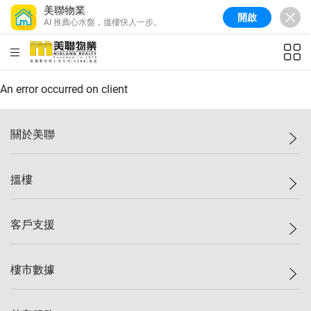
美聯物業
開啟
AI 推薦心水盤，搵樓快人一步。
美聯信心指數
77.1
較上週
0.7%
較上月
-0.4%
(
03/08/2026
)
HKD
ft²
全港樓價指數
149.1
較上週
0%
較上月
0.4%
(
03/08/2026
)
An error occurred on client
港島樓價指數
157.4
較上週
-0.3%
較上月
-0.8%
(
03/08/2026
)
關於美聯
九龍樓價指數
156.4
較上週
-0.1%
較上月
0.3%
(
03/08/2026
)
美聯集團
搵樓
新界樓價指數
134.8
較上週
0.1%
較上月
0.9%
(
03/08/2026
)
投資者關係
美聯信心指數
77.1
較上週
0.7%
較上月
-0.4%
(
03/08/2026
)
集團動態
一手新盤
客戶支援
人才招募
二手盤
網站地圖
上車
自助放盤
樓市數據
減價
專業代理
低水
分行網絡
樓價指數