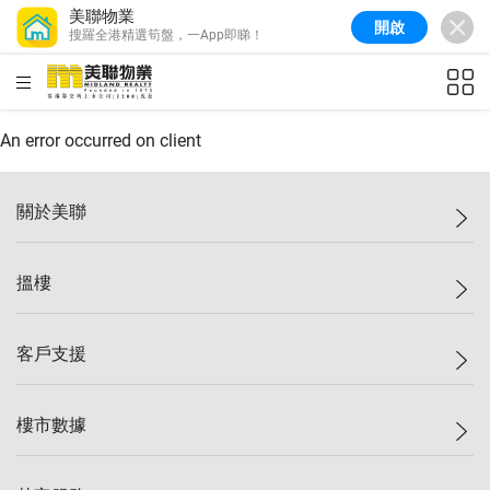
美聯物業
開啟
搜羅全港精選筍盤，一App即睇！
美聯信心指數
77.1
較上週
0.7%
較上月
-0.4%
(
03/08/2026
)
HKD
ft²
全港樓價指數
149.1
較上週
0%
較上月
0.4%
(
03/08/2026
)
An error occurred on client
港島樓價指數
157.4
較上週
-0.3%
較上月
-0.8%
(
03/08/2026
)
關於美聯
九龍樓價指數
156.4
較上週
-0.1%
較上月
0.3%
(
03/08/2026
)
美聯集團
搵樓
新界樓價指數
134.8
較上週
0.1%
較上月
0.9%
(
03/08/2026
)
投資者關係
美聯信心指數
77.1
較上週
0.7%
較上月
-0.4%
(
03/08/2026
)
集團動態
一手新盤
客戶支援
人才招募
二手盤
網站地圖
上車
自助放盤
樓市數據
減價
專業代理
低水
分行網絡
樓價指數