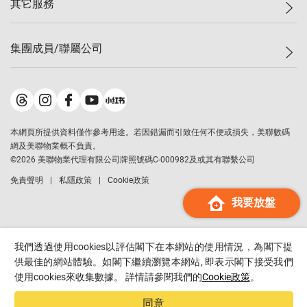
其它服務
美聯豪宅
查詢熱線
信心指數
獨家樓盤
聯絡我們
最新成交
屋苑專頁
租盤
集團成員/聯屬公司
按揭計算機
歷史成交
大灣區專頁
居屋專頁
負擔能力計算機
成交數據
樓市資訊
買賣流程
美聯物業
轉按計算機
屋苑成交排行榜
美聯精英會
鋑聯控股
*
繳款方式
地區百科
美聯慈善基金
美聯工商舖
*
本網頁所提供資料僅作參考用途。若因錯漏而引致任何不便或損失，美聯數碼
美善會
美聯中國
網及美聯物業概不負責。
地產代理管理協會
©
2026
美聯物業代理有限公司牌照號碼C-000982及或其有聯繫公司
美聯澳門
申報已遞交的購樓意向登記
免責聲明
私隱政策
Cookie政策
美聯金融集團
我要放盤
美聯移民顧問
美聯升學顧問
美聯測量師行
我們透過使用cookies以評估閣下在本網站的使用情況，為閣下提
香港置業
供最佳的網站體驗。如閣下繼續瀏覽本網站, 即表示閣下接受我們
使用cookies來收集數據。 詳情請參閱我們的
Cookie政策
。
經絡按揭
美聯會
同意