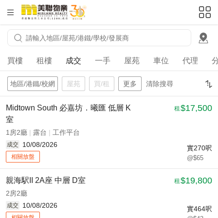
HKD
ft²
買樓
租樓
成交
一手
屋苑
車位
代理
地區/港鐵/校網
屋苑
買/租
更多
清除搜尋
$17,500
Midtown South 必嘉坊．曦匯 低層 K
租
室
1房2廳
|
露台
|
工作平台
10/08/2026
成交
實
270
呎
相關放盤
@$65
$19,800
親海駅II 2A座 中層 D室
租
2房2廳
10/08/2026
成交
實
464
呎
相關放盤