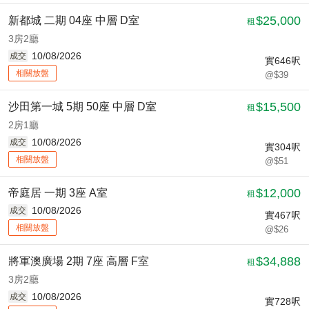
$25,000
新都城 二期 04座 中層 D室
租
3房2廳
10/08/2026
成交
實
646
呎
相關放盤
@$39
$15,500
沙田第一城 5期 50座 中層 D室
租
2房1廳
10/08/2026
成交
實
304
呎
相關放盤
@$51
$12,000
帝庭居 一期 3座 A室
租
10/08/2026
成交
實
467
呎
相關放盤
@$26
$34,888
將軍澳廣場 2期 7座 高層 F室
租
3房2廳
10/08/2026
成交
實
728
呎