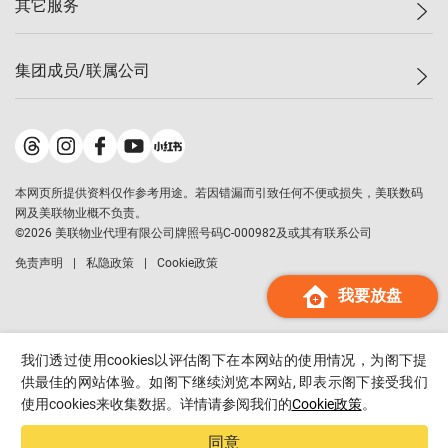
其它服务
美联豪宅
查询热线
信心指数
独家楼盘
联络我们
最新成交
小区专页
租房
集团成员/联属公司
按揭计算机
历史成交
大湾区专页
居屋专页
负担能力计算机
成交数据
楼市资讯
买卖流程
美联物业
转按计算机
小区成交排行榜
美联精英会
鋑联控股
*
缴款方式
地区百科
美联慈善基金
美联工商铺
*
本网页所提供资料仅作参考用途。若因错漏而引致任何不便或损失，美联数码
美善会
美联中国
网及美联物业概不负责。
地产经纪人管理协会
©
2026
美联物业代理有限公司牌照号码C-000982及或其有联系公司
美联澳门
申报已递交的购楼开盘
免责声明
私隐政策
Cookie政策
美联金融集团
我要放盘
美联移民顾问
美联升学顾问
美联测量师行
我们透过使用cookies以评估阁下在本网站的使用情况，为阁下提
香港置业
供最佳的网站体验。如阁下继续浏览本网站, 即表示阁下接受我们
使用cookies来收集数据。详情请参阅我们的
Cookie政策
。
经络按揭
美联会
同意