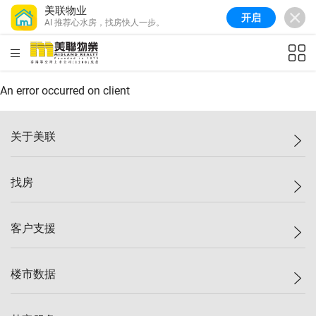
美联物业
开启
AI 推荐心水房，找房快人一步。
美联信心指数
77.1
较上周
0.7%
较上月
-0.4%
(
03/08/2026
)
HKD
ft²
全港指数
149.1
较上周
0%
较上月
0.4%
(
03/08/2026
)
An error occurred on client
港岛指数
157.4
较上周
-0.3%
较上月
-0.8%
(
03/08/2026
)
关于美联
九龙指数
156.4
较上周
-0.1%
较上月
0.3%
(
03/08/2026
)
美联集团
找房
新界指数
134.8
较上周
0.1%
较上月
0.9%
(
03/08/2026
)
投资者关系
美联信心指数
77.1
较上周
0.7%
较上月
-0.4%
(
03/08/2026
)
集团动态
一手新房
客户支援
人才招募
买房
网站地图
上车
自助放盘
楼市数据
减价
专业经纪人
低价
分行网络
指数