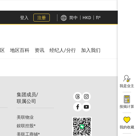
登入
注册
简中
HKD
ft²
区
地区百科
资讯
经纪人/分行
加入我们
我是业主
集团成员/
联属公司
按揭计算
美联物业
鋑联控股
*
我的收藏
美联工商铺
*