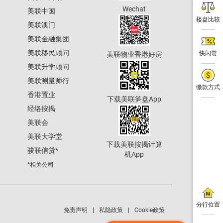
Wechat
美联中国
楼盘比较
美联澳门
美联金融集团
美联移民顾问
快闪赏
美联物业香港好房
美联升学顾问
美联测量师行
缴款方式
香港置业
下载美联笋盘App
经络按揭
美联会
美联大学堂
下载美联按揭计算
骏联信贷
*
机App
*相关公司
分行位置
免责声明
私隐政策
Cookie政策