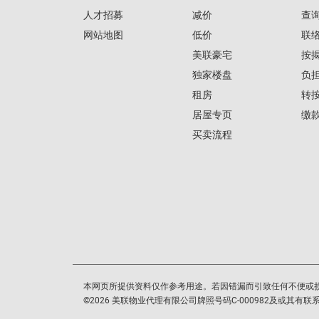
人才招募
减价
查
网站地图
低价
联
美联豪宅
按
独家楼盘
负
租房
转
居屋专页
缴
买卖流程
本网页所提供资料仅作参考用途。若因错漏而引致任何不便或
©
2026
美联物业代理有限公司牌照号码C-000982及或其有联