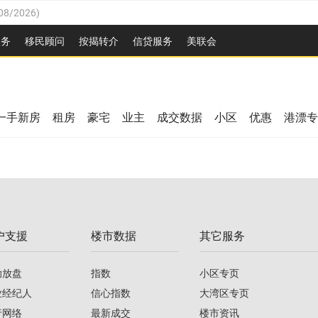
08/2026
)
26
)
服务
移民顾问
按揭转介
信贷服务
美联会
2026
)
08/2026
)
/2026
)
26
)
/2026
)
一手新房
租房
豪宅
业主
成交数据
小区
优惠
港漂专
08/2026
)
2026
)
/2026
)
/2026
)
户支援
楼市数据
其它服务
08/2026
)
助放盘
指数
小区专页
业经纪人
信心指数
大湾区专页
行网络
最新成交
楼市资讯