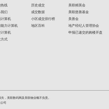
询热线
历史成交
美联精英会
络我们
成交数据
美联慈善基金
揭计算机
小区成交排行榜
美善会
担能力计算机
地区百科
地产经纪人管理协会
按计算机
申报已递交的购楼开盘
款方式
损失，美联数码网及美联物业概不负责。
系公司