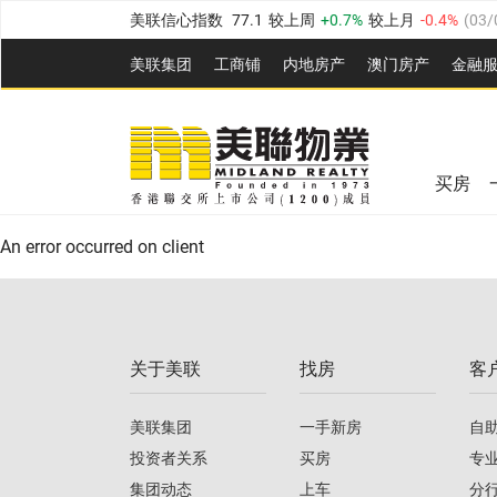
美联信心指数
77.1
较上周
0.7%
较上月
-0.4%
(
03/
全港指数
149.1
较上周
0%
较上月
0.4%
(
03/08/20
美联集团
工商铺
内地房产
澳⻔房产
金融
港岛指数
157.4
较上周
-0.3%
较上月
-0.8%
(
03/08/
美联信心指数
77.1
较上周
0.7%
较上月
-0.4%
(
03/
九龙指数
156.4
较上周
-0.1%
较上月
0.3%
(
03/08
全港指数
149.1
较上周
0%
较上月
0.4%
(
03/08/20
新界指数
134.8
较上周
0.1%
较上月
0.9%
(
03/08
买房
美联信心指数
77.1
较上周
0.7%
较上月
-0.4%
(
03/
港岛指数
157.4
较上周
-0.3%
较上月
-0.8%
(
03/08/
An error occurred on client
九龙指数
156.4
较上周
-0.1%
较上月
0.3%
(
03/08
新界指数
134.8
较上周
0.1%
较上月
0.9%
(
03/08
关于美联
找房
客
美联信心指数
77.1
较上周
0.7%
较上月
-0.4%
(
03/
美联集团
一手新房
自
投资者关系
买房
专
集团动态
上车
分