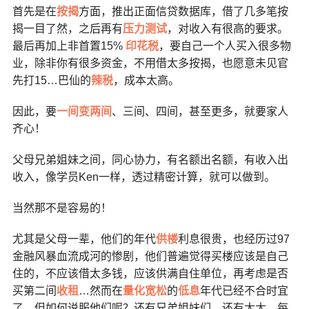
首先是在
按揭
方面，推出正面信贷数据库，借了几多笔按
揭一目了然，之后再有
压力测试
，对收入有很高的要求。
最后再加上非首置15%
印花税
，要自己一个人买入很多物
业，除非你有很多资金，不用借太多按揭，也愿意未见官
先打15…巴仙的
辣税
，成本太高。
因此，要
一间变两间
、三间、四间，甚至更多，就要家人
齐心！
父母兄弟姐妹之间，同心协力，有名额出名额，有收入出
收入，像学员Ken一样，透过精密计算，就可以做到。
当然那不是容易的！
尤其是父母一辈，他们的年代
供楼
利息很贵，也经历过97
金融风暴血流成河的惨剧，他们普遍觉得买楼应该是自己
住的，不应该借太多钱，应该供满自住单位，再考虑是否
买第二间
收租
…然而在
量化宽松
的
低息
年代已经不合时宜
了，但如何说服他们呢？还有兄弟姐妹们，还有太太，每