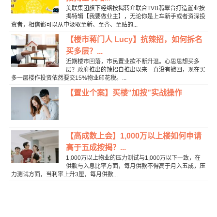
美联集团旗下经络按揭转介联合TVB翡翠台打造置业按
揭特辑【我要做业主】，无论你是上车新手或者资深投
资者，相信都可以从中汲取至新、至齐、至贴的...
【楼市蒋门人 Lucy】抗辣招，如何拆名
买多层？...
近期楼市回落，市民置业欲不断升温。心思思想买多
层？政府推出的辣招自推出以来一直没有撤回，现在买
多一层楼作投资依然要交15%物业印花税。...
【置业个案】买楼“加按”实战操作
【高成数上会】1,000万以上楼如何申请
高于五成按揭？...
1,000万以上物业的压力测试与1,000万以下一致，在
供款与入息比率方面，每月供款不得高于月入五成，压
力测试方面，当利率上升3厘，每月供款...