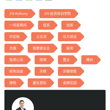
1% Anthony
1% 投资培训学院
一间变两间
低息
加按
印花税
土瓜湾
压力测试
大围
我要做业主
投资
投资心法
按揭
置业
臻尚
财务自由
买楼
买楼收租
辣税
量化宽松
金狮花园