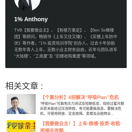
1% Anthony
TVB【我要做业主】、【有楼万事足】、【Ben Sir睇楼
团】等顾问，畅销书《上车又住又赚》、《买楼上车防中
伏》等作者，“1% 投资培训学院”创办人，过去十年协助
无数年青人上车，无数小业主财务自由，近年与团队进军
“大陆楼”、“工商厦”及 “旧楼收购重建”等领域。
相关文章 :
【个案分析】4招解决“呼吸Plan”危机
“呼吸Plan”可豁免压力测试及短期低息，但经过蜜月期
后若未能经过压测转按，有可能要挨高息。要解决危
机，可使用转按、定息按揭、卖楼及出租物业...
【我要做业主！】上车·换楼·投资·收租·
按揭全攻略...