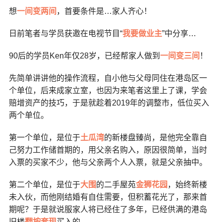
想
一间变两间
，首要条件是…家人齐心！
日前笔者与学员获邀在电视节目“
我要做业主
”中分享…
90后的学员Ken年仅28岁，已经帮家人做到
一间变三间
！
先简单讲讲他的操作流程，自小他与父母同住在港岛区一
个单位，后来成家立室，也因为来笔者这里上了课，学会
赔增资产的技巧，于是就趁着2019年的调整市，低位买入
两个单位。
第一个单位，是位于
土瓜湾
的新楼盘臻尚，是他完全靠自
己努力工作储首期的，用父亲名购入，原因很简单，当时
入票的买家不少，他与父亲两个人入票，就是父亲抽中。
第二个单位，是位于
大围
的二手屋苑
金狮花园
，始终新楼
未入伙，而他刚结婚有自住需要，但积蓄花光了，那来首
期呢？于是就说服家人将已经住了多年，已经供满的港岛
旧楼
翻按套现
买入的。