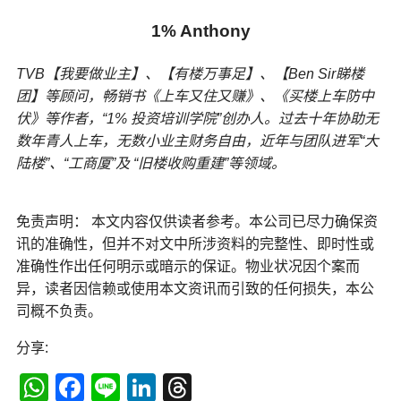
1% Anthony
TVB【我要做业主】、【有楼万事足】、【Ben Sir睇楼
团】等顾问，畅销书《上车又住又赚》、《买楼上车防中
伏》等作者，“1% 投资培训学院”创办人。过去十年协助无
数年青人上车，无数小业主财务自由，近年与团队进军“大
陆楼”、“工商厦”及 “旧楼收购重建”等领域。
免责声明： 本文内容仅供读者参考。本公司已尽力确保资
讯的准确性，但并不对文中所涉资料的完整性、即时性或
准确性作出任何明示或暗示的保证。物业状况因个案而
异，读者因信赖或使用本文资讯而引致的任何损失，本公
司概不负责。
分享:
WhatsApp
Facebook
Line
LinkedIn
Threads