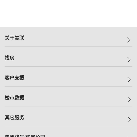
关于美联
美联集团
找房
投资者关系
集团动态
一手新房
客户支援
人才招募
买房
网站地图
上车
自助放盘
楼市数据
减价
专业经纪人
低价
分行网络
指数
其它服务
美联豪宅
查询热线
信心指数
独家楼盘
联络我们
最新成交
小区专页
租房