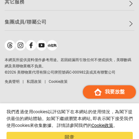
其它服務
美聯豪宅
查詢熱線
信心指數
獨家樓盤
聯絡我們
最新成交
屋苑專頁
租盤
集團成員/聯屬公司
按揭計算機
歷史成交
大灣區專頁
居屋專頁
負擔能力計算機
成交數據
樓市資訊
買賣流程
美聯物業
轉按計算機
屋苑成交排行榜
美聯精英會
鋑聯控股
*
繳款方式
地區百科
美聯慈善基金
美聯工商舖
*
本網頁所提供資料僅作參考用途。若因錯漏而引致任何不便或損失，美聯數碼
美善會
美聯中國
網及美聯物業概不負責。
地產代理管理協會
©
2026
美聯物業代理有限公司牌照號碼C-000982及或其有聯繫公司
美聯澳門
申報已遞交的購樓意向登記
免責聲明
私隱政策
Cookie政策
美聯金融集團
我要放盤
美聯移民顧問
美聯升學顧問
美聯測量師行
我們透過使用cookies以評估閣下在本網站的使用情況，為閣下提
香港置業
供最佳的網站體驗。如閣下繼續瀏覽本網站, 即表示閣下接受我們
使用cookies來收集數據。 詳情請參閱我們的
Cookie政策
。
經絡按揭
美聯會
同意