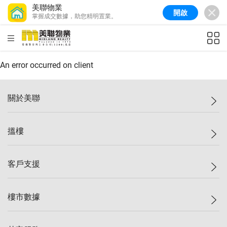
美聯物業
開啟
掌握成交數據，助您精明置業。
美聯信心指數
77.1
較上週
0.7%
較上月
-0.4%
(
03/08/2026
)
HKD
ft²
全港樓價指數
149.1
較上週
0%
較上月
0.4%
(
03/08/2026
)
An error occurred on client
港島樓價指數
157.4
較上週
-0.3%
較上月
-0.8%
(
03/08/2026
)
關於美聯
九龍樓價指數
156.4
較上週
-0.1%
較上月
0.3%
(
03/08/2026
)
美聯集團
搵樓
新界樓價指數
134.8
較上週
0.1%
較上月
0.9%
(
03/08/2026
)
投資者關係
美聯信心指數
77.1
較上週
0.7%
較上月
-0.4%
(
03/08/2026
)
集團動態
一手新盤
客戶支援
人才招募
二手盤
網站地圖
上車
自助放盤
樓市數據
減價
專業代理
低水
分行網絡
樓價指數