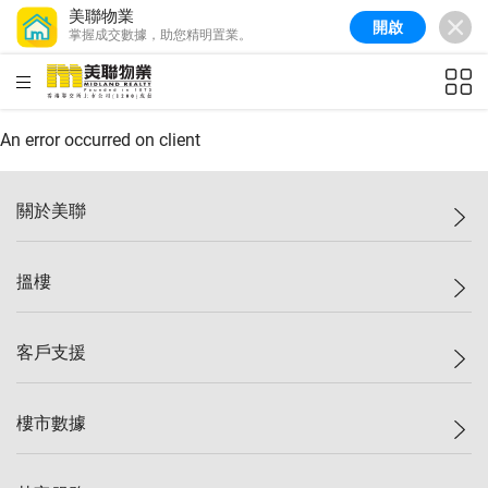
美聯物業
開啟
掌握成交數據，助您精明置業。
美聯信心指數
76.6
較上週
-0.6%
較上月
-1.4%
(
10/08/2026
)
HKD
ft²
全港樓價指數
148.9
較上週
-0.1%
較上月
0.1%
(
10/08/2026
)
An error occurred on client
港島樓價指數
157.0
較上週
-0.2%
較上月
0.2%
(
10/08/2026
)
關於美聯
九龍樓價指數
155.7
較上週
-0.4%
較上月
-0.8%
(
10/08/2026
)
美聯集團
搵樓
新界樓價指數
135.1
較上週
0.3%
較上月
0.9%
(
10/08/2026
)
投資者關係
美聯信心指數
76.6
較上週
-0.6%
較上月
-1.4%
(
10/08/2026
)
集團動態
一手新盤
客戶支援
人才招募
二手盤
網站地圖
上車
自助放盤
樓市數據
減價
專業代理
低水
分行網絡
樓價指數