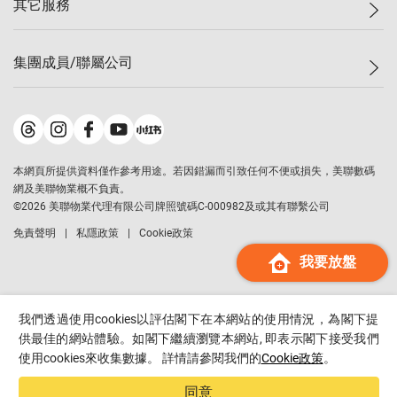
其它服務
美聯豪宅
查詢熱線
信心指數
獨家樓盤
聯絡我們
最新成交
屋苑專頁
租盤
集團成員/聯屬公司
按揭計算機
歷史成交
大灣區專頁
居屋專頁
負擔能力計算機
成交數據
樓市資訊
買賣流程
美聯物業
轉按計算機
屋苑成交排行榜
美聯精英會
鋑聯控股
*
繳款方式
地區百科
美聯慈善基金
美聯工商舖
*
本網頁所提供資料僅作參考用途。若因錯漏而引致任何不便或損失，美聯數碼
美善會
美聯中國
網及美聯物業概不負責。
地產代理管理協會
©
2026
美聯物業代理有限公司牌照號碼C-000982及或其有聯繫公司
美聯澳門
申報已遞交的購樓意向登記
免責聲明
私隱政策
Cookie政策
美聯金融集團
我要放盤
美聯移民顧問
美聯升學顧問
美聯測量師行
我們透過使用cookies以評估閣下在本網站的使用情況，為閣下提
香港置業
供最佳的網站體驗。如閣下繼續瀏覽本網站, 即表示閣下接受我們
使用cookies來收集數據。 詳情請參閱我們的
Cookie政策
。
經絡按揭
美聯會
同意