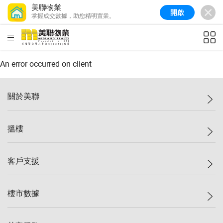
美聯物業
開啟
掌握成交數據，助您精明置業。
美聯信心指數
77.1
較上週
0.7%
較上月
-0.4%
(
03/08/2026
)
HKD
ft²
全港樓價指數
149.1
較上週
0%
較上月
0.4%
(
03/08/2026
)
An error occurred on client
港島樓價指數
157.4
較上週
-0.3%
較上月
-0.8%
(
03/08/2026
)
關於美聯
九龍樓價指數
156.4
較上週
-0.1%
較上月
0.3%
(
03/08/2026
)
美聯集團
搵樓
新界樓價指數
134.8
較上週
0.1%
較上月
0.9%
(
03/08/2026
)
投資者關係
美聯信心指數
77.1
較上週
0.7%
較上月
-0.4%
(
03/08/2026
)
集團動態
一手新盤
客戶支援
人才招募
二手盤
網站地圖
上車
自助放盤
樓市數據
減價
專業代理
低水
分行網絡
樓價指數