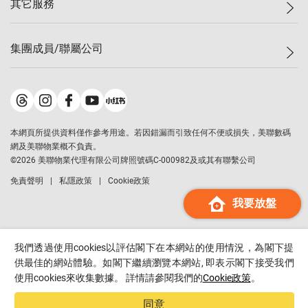
其它服務
美聯豪宅
查詢熱線
信心指數
獨家樓盤
聯絡我們
最新成交
屋苑專頁
租盤
集團成員/聯屬公司
按揭計算機
歷史成交
大灣區專頁
居屋專頁
負擔能力計算機
成交數據
樓市資訊
買賣流程
美聯物業
轉按計算機
屋苑成交排行榜
美聯精英會
鋑聯控股
*
繳款方式
地區百科
美聯慈善基金
美聯工商舖
*
本網頁所提供資料僅作參考用途。若因錯漏而引致任何不便或損失，美聯數碼
美善會
美聯中國
網及美聯物業概不負責。
地產代理管理協會
©
2026
美聯物業代理有限公司牌照號碼C-000982及或其有聯繫公司
美聯澳門
申報已遞交的購樓意向登記
免責聲明
私隱政策
Cookie政策
美聯金融集團
我要放盤
美聯移民顧問
美聯升學顧問
美聯測量師行
我們透過使用cookies以評估閣下在本網站的使用情況，為閣下提
香港置業
供最佳的網站體驗。如閣下繼續瀏覽本網站, 即表示閣下接受我們
使用cookies來收集數據。 詳情請參閱我們的
Cookie政策
。
經絡按揭
美聯會
同意