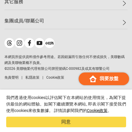
其它服務
美聯豪宅
查詢熱線
信心指數
獨家樓盤
聯絡我們
最新成交
屋苑專頁
租盤
集團成員/聯屬公司
按揭計算機
歷史成交
大灣區專頁
居屋專頁
負擔能力計算機
成交數據
樓市資訊
買賣流程
美聯物業
轉按計算機
屋苑成交排行榜
美聯精英會
鋑聯控股
*
繳款方式
地區百科
美聯慈善基金
美聯工商舖
*
本網頁所提供資料僅作參考用途。若因錯漏而引致任何不便或損失，美聯數碼
美善會
美聯中國
網及美聯物業概不負責。
地產代理管理協會
©
2026
美聯物業代理有限公司牌照號碼C-000982及或其有聯繫公司
美聯澳門
申報已遞交的購樓意向登記
免責聲明
私隱政策
Cookie政策
我要放盤
美聯金融集團
美聯移民顧問
美聯升學顧問
我們透過使用cookies以評估閣下在本網站的使用情況，為閣下提
美聯測量師行
供最佳的網站體驗。如閣下繼續瀏覽本網站, 即表示閣下接受我們
使用cookies來收集數據。 詳情請參閱我們的
Cookie政策
。
香港置業
經絡按揭
同意
美聯會