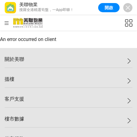
美聯物業
開啟
搜羅全港精選筍盤，一App即睇！
美聯信心指數
77.1
較上週
0.7%
較上月
-0.4%
(
03/08/2026
)
HKD
ft²
全港樓價指數
149.1
較上週
0%
較上月
0.4%
(
03/08/2026
)
An error occurred on client
港島樓價指數
157.4
較上週
-0.3%
較上月
-0.8%
(
03/08/2026
)
關於美聯
九龍樓價指數
156.4
較上週
-0.1%
較上月
0.3%
(
03/08/2026
)
美聯集團
搵樓
新界樓價指數
134.8
較上週
0.1%
較上月
0.9%
(
03/08/2026
)
投資者關係
美聯信心指數
77.1
較上週
0.7%
較上月
-0.4%
(
03/08/2026
)
集團動態
一手新盤
客戶支援
人才招募
二手盤
網站地圖
上車
自助放盤
樓市數據
減價
專業代理
低水
分行網絡
樓價指數