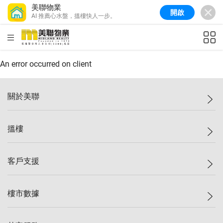
美聯物業
開啟
AI 推薦心水盤，搵樓快人一步。
美聯信心指數
76.6
較上週
-0.6%
較上月
-1.4%
(
10/08/2026
)
HKD
ft²
全港樓價指數
148.9
較上週
-0.1%
較上月
0.1%
(
10/08/2026
)
An error occurred on client
港島樓價指數
157.0
較上週
-0.2%
較上月
0.2%
(
10/08/2026
)
關於美聯
九龍樓價指數
155.7
較上週
-0.4%
較上月
-0.8%
(
10/08/2026
)
美聯集團
搵樓
新界樓價指數
135.1
較上週
0.3%
較上月
0.9%
(
10/08/2026
)
投資者關係
美聯信心指數
76.6
較上週
-0.6%
較上月
-1.4%
(
10/08/2026
)
集團動態
一手新盤
客戶支援
人才招募
二手盤
網站地圖
上車
自助放盤
樓市數據
減價
專業代理
低水
分行網絡
樓價指數