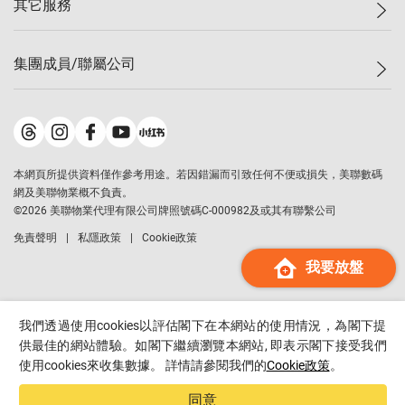
其它服務
美聯豪宅
查詢熱線
信心指數
獨家樓盤
聯絡我們
最新成交
屋苑專頁
租盤
集團成員/聯屬公司
按揭計算機
歷史成交
大灣區專頁
居屋專頁
負擔能力計算機
成交數據
樓市資訊
買賣流程
美聯物業
轉按計算機
屋苑成交排行榜
美聯精英會
鋑聯控股
*
繳款方式
地區百科
美聯慈善基金
美聯工商舖
*
本網頁所提供資料僅作參考用途。若因錯漏而引致任何不便或損失，美聯數碼
美善會
美聯中國
網及美聯物業概不負責。
地產代理管理協會
©
2026
美聯物業代理有限公司牌照號碼C-000982及或其有聯繫公司
美聯澳門
申報已遞交的購樓意向登記
免責聲明
私隱政策
Cookie政策
美聯金融集團
我要放盤
美聯移民顧問
美聯升學顧問
美聯測量師行
我們透過使用cookies以評估閣下在本網站的使用情況，為閣下提
香港置業
供最佳的網站體驗。如閣下繼續瀏覽本網站, 即表示閣下接受我們
使用cookies來收集數據。 詳情請參閱我們的
Cookie政策
。
經絡按揭
美聯會
同意