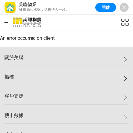
美聯物業
開啟
AI 推薦心水盤，搵樓快人一步。
美聯信心指數
77.1
較上週
0.7%
較上月
-0.4%
(
03/08/2026
)
HKD
ft²
全港樓價指數
149.1
較上週
0%
較上月
0.4%
(
03/08/2026
)
An error occurred on client
港島樓價指數
157.4
較上週
-0.3%
較上月
-0.8%
(
03/08/2026
)
關於美聯
九龍樓價指數
156.4
較上週
-0.1%
較上月
0.3%
(
03/08/2026
)
美聯集團
搵樓
新界樓價指數
134.8
較上週
0.1%
較上月
0.9%
(
03/08/2026
)
投資者關係
美聯信心指數
77.1
較上週
0.7%
較上月
-0.4%
(
03/08/2026
)
集團動態
一手新盤
客戶支援
人才招募
二手盤
網站地圖
上車
自助放盤
樓市數據
減價
專業代理
低水
分行網絡
樓價指數