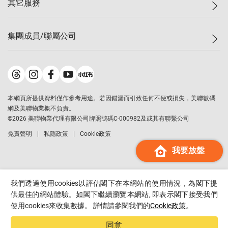
其它服務
美聯豪宅
查詢熱線
信心指數
獨家樓盤
聯絡我們
最新成交
屋苑專頁
租盤
集團成員/聯屬公司
按揭計算機
歷史成交
大灣區專頁
居屋專頁
負擔能力計算機
成交數據
樓市資訊
買賣流程
美聯物業
轉按計算機
屋苑成交排行榜
美聯精英會
鋑聯控股
*
繳款方式
地區百科
美聯慈善基金
美聯工商舖
*
本網頁所提供資料僅作參考用途。若因錯漏而引致任何不便或損失，美聯數碼
美善會
美聯中國
網及美聯物業概不負責。
地產代理管理協會
©
2026
美聯物業代理有限公司牌照號碼C-000982及或其有聯繫公司
美聯澳門
申報已遞交的購樓意向登記
免責聲明
私隱政策
Cookie政策
美聯金融集團
我要放盤
美聯移民顧問
美聯升學顧問
美聯測量師行
我們透過使用cookies以評估閣下在本網站的使用情況，為閣下提
香港置業
供最佳的網站體驗。如閣下繼續瀏覽本網站, 即表示閣下接受我們
使用cookies來收集數據。 詳情請參閱我們的
Cookie政策
。
經絡按揭
美聯會
同意