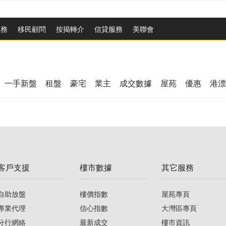
服務
移民顧問
按揭轉介
信貸服務
美聯會
一手新盤
租盤
豪宅
業主
成交數據
屋苑
優惠
港漂
客戶支援
樓市數據
其它服務
自助放盤
樓價指數
屋苑專頁
專業代理
信心指數
大灣區專頁
分行網絡
最新成交
樓市資訊