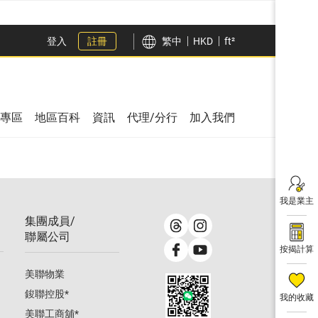
登入
註冊
繁中
HKD
ft²
專區
地區百科
資訊
代理/分行
加入我們
我是業主
集團成員/
聯屬公司
按揭計算
美聯物業
鋑聯控股
*
我的收藏
美聯工商舖
*