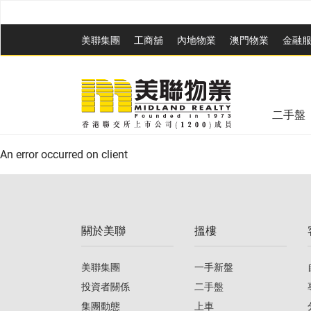
美聯集團
工商舖
內地物業
澳門物業
金融
二手盤
An error occurred on client
關於美聯
搵樓
美聯集團
一手新盤
投資者關係
二手盤
集團動態
上車