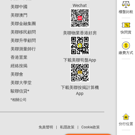
Wechat
美聯中國
樓盤比較
美聯澳門
美聯金融集團
美聯移民顧問
快閃賞
美聯物業香港好房
美聯升學顧問
美聯測量師行
繳費方式
香港置業
下載美聯筍盤App
經絡按揭
美聯會
美聯大學堂
下載美聯按揭計算機
駿聯信貸
*
App
*相關公司
分行位置
免責聲明
私隱政策
Cookie政策