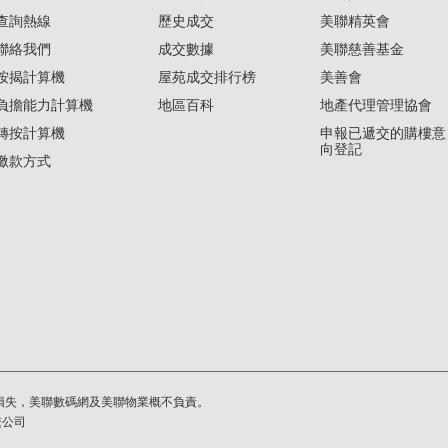
查詢熱線
歷史成交
美聯精英會
聯絡我們
成交數據
美聯慈善基金
按揭計算機
屋苑成交排行榜
美善會
負擔能力計算機
地區百科
地產代理管理協會
轉按計算機
申報已遞交的購樓意
向登記
繳款方式
損失，美聯數碼網及美聯物業概不負責。
繫公司