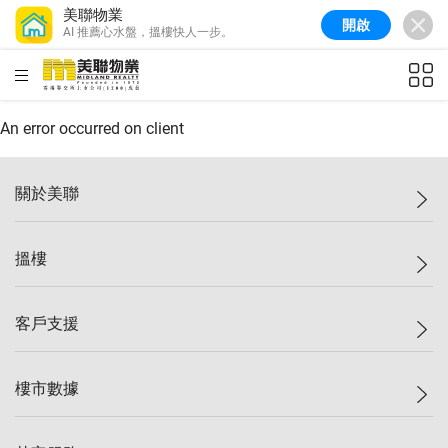
美聯物業
開啟
AI 推薦心水盤，搵樓快人一步。
美聯信心指數
77.1
較上週
0.7%
較上月
-0.4%
(
03/08/2026
)
HKD
ft²
全港樓價指數
149.1
較上週
0%
較上月
0.4%
(
03/08/2026
)
An error occurred on client
港島樓價指數
157.4
較上週
-0.3%
較上月
-0.8%
(
03/08/2026
)
關於美聯
九龍樓價指數
156.4
較上週
-0.1%
較上月
0.3%
(
03/08/2026
)
美聯集團
搵樓
新界樓價指數
134.8
較上週
0.1%
較上月
0.9%
(
03/08/2026
)
投資者關係
美聯信心指數
77.1
較上週
0.7%
較上月
-0.4%
(
03/08/2026
)
集團動態
一手新盤
客戶支援
人才招募
二手盤
網站地圖
上車
自助放盤
樓市數據
減價
專業代理
低水
分行網絡
樓價指數