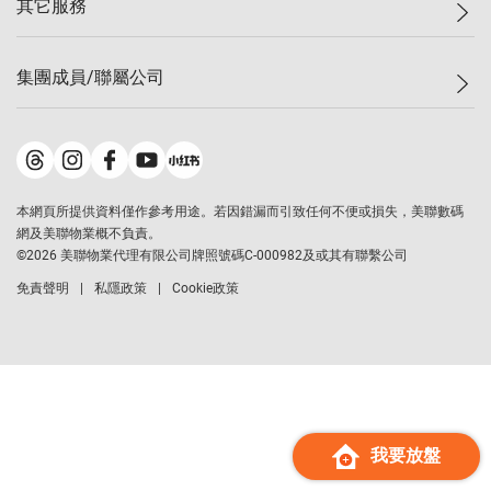
其它服務
美聯豪宅
查詢熱線
信心指數
獨家樓盤
聯絡我們
最新成交
屋苑專頁
租盤
集團成員/聯屬公司
按揭計算機
歷史成交
大灣區專頁
居屋專頁
負擔能力計算機
成交數據
樓市資訊
買賣流程
美聯物業
轉按計算機
屋苑成交排行榜
美聯精英會
鋑聯控股
*
繳款方式
地區百科
美聯慈善基金
美聯工商舖
*
本網頁所提供資料僅作參考用途。若因錯漏而引致任何不便或損失，美聯數碼
美善會
美聯中國
網及美聯物業概不負責。
地產代理管理協會
©
2026
美聯物業代理有限公司牌照號碼C-000982及或其有聯繫公司
美聯澳門
申報已遞交的購樓意向登記
免責聲明
私隱政策
Cookie政策
美聯金融集團
美聯移民顧問
美聯升學顧問
美聯測量師行
香港置業
經絡按揭
我要放盤
美聯會