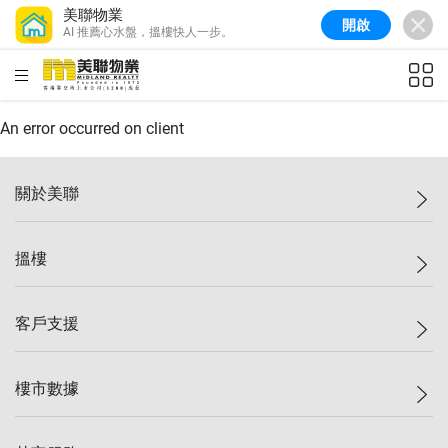
美聯物業
開啟
AI 推薦心水盤，搵樓快人一步。
美聯信心指數
77.1
較上週
0.7%
較上月
-0.4%
(
03/08/2026
)
HKD
ft²
全港樓價指數
149.1
較上週
0%
較上月
0.4%
(
03/08/2026
)
An error occurred on client
港島樓價指數
157.4
較上週
-0.3%
較上月
-0.8%
(
03/08/2026
)
關於美聯
九龍樓價指數
156.4
較上週
-0.1%
較上月
0.3%
(
03/08/2026
)
美聯集團
搵樓
新界樓價指數
134.8
較上週
0.1%
較上月
0.9%
(
03/08/2026
)
投資者關係
美聯信心指數
77.1
較上週
0.7%
較上月
-0.4%
(
03/08/2026
)
集團動態
一手新盤
客戶支援
人才招募
二手盤
網站地圖
上車
自助放盤
樓市數據
減價
專業代理
低水
分行網絡
樓價指數