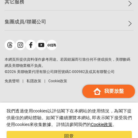
其它服務
美聯豪宅
查詢熱線
信心指數
獨家樓盤
聯絡我們
最新成交
屋苑專頁
租盤
集團成員/聯屬公司
按揭計算機
歷史成交
大灣區專頁
居屋專頁
負擔能力計算機
成交數據
樓市資訊
買賣流程
美聯物業
轉按計算機
屋苑成交排行榜
美聯精英會
鋑聯控股
*
繳款方式
地區百科
美聯慈善基金
美聯工商舖
*
本網頁所提供資料僅作參考用途。若因錯漏而引致任何不便或損失，美聯數碼
美善會
美聯中國
網及美聯物業概不負責。
地產代理管理協會
©
2026
美聯物業代理有限公司牌照號碼C-000982及或其有聯繫公司
美聯澳門
申報已遞交的購樓意向登記
免責聲明
私隱政策
Cookie政策
美聯金融集團
我要放盤
美聯移民顧問
美聯升學顧問
美聯測量師行
我們透過使用cookies以評估閣下在本網站的使用情況，為閣下提
香港置業
供最佳的網站體驗。如閣下繼續瀏覽本網站, 即表示閣下接受我們
使用cookies來收集數據。 詳情請參閱我們的
Cookie政策
。
經絡按揭
美聯會
同意