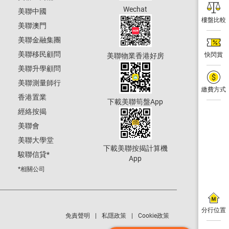
Wechat
美聯中國
樓盤比較
美聯澳門
美聯金融集團
美聯移民顧問
快閃賞
美聯物業香港好房
美聯升學顧問
美聯測量師行
繳費方式
香港置業
下載美聯筍盤App
經絡按揭
美聯會
美聯大學堂
下載美聯按揭計算機
駿聯信貸
*
App
*相關公司
分行位置
免責聲明
私隱政策
Cookie政策