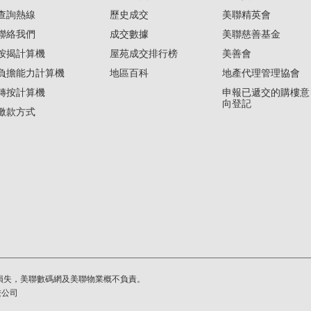
查詢熱線
歷史成交
美聯精英會
聯絡我們
成交數據
美聯慈善基金
按揭計算機
屋苑成交排行榜
美善會
負擔能力計算機
地區百科
地產代理管理協會
轉按計算機
申報已遞交的購樓意
向登記
繳款方式
損失，美聯數碼網及美聯物業概不負責。
繫公司