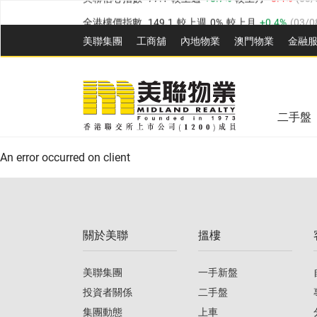
全港樓價指數
149.1
較上週
0%
較上月
0.4%
(
03/0
港島樓價指數
157.4
較上週
-0.3%
較上月
-0.8%
(
03
美聯集團
工商舖
內地物業
澳門物業
金融
九龍樓價指數
156.4
較上週
-0.1%
較上月
0.3%
(
03
美聯信心指數
77.1
較上週
0.7%
較上月
-0.4%
(
03/
新界樓價指數
134.8
較上週
0.1%
較上月
0.9%
(
0
全港樓價指數
149.1
較上週
0%
較上月
0.4%
(
03/0
美聯信心指數
77.1
較上週
0.7%
較上月
-0.4%
(
03/
二手盤
港島樓價指數
157.4
較上週
-0.3%
較上月
-0.8%
(
03
An error occurred on client
九龍樓價指數
156.4
較上週
-0.1%
較上月
0.3%
(
03
新界樓價指數
134.8
較上週
0.1%
較上月
0.9%
(
0
關於美聯
搵樓
美聯信心指數
77.1
較上週
0.7%
較上月
-0.4%
(
03/
美聯集團
一手新盤
投資者關係
二手盤
集團動態
上車