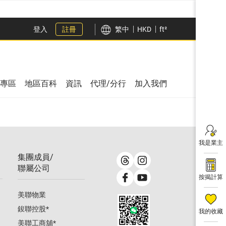
登入
註冊
繁中
HKD
ft²
專區
地區百科
資訊
代理/分行
加入我們
我是業主
集團成員/
聯屬公司
按揭計算
美聯物業
鋑聯控股
*
我的收藏
美聯工商舖
*