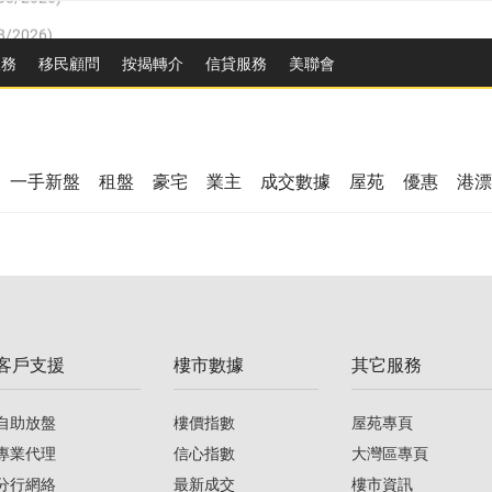
8/2026
)
/08/2026
)
服務
移民顧問
按揭轉介
信貸服務
美聯會
/08/2026
)
08/2026
)
3/08/2026
)
8/2026
)
08/2026
)
一手新盤
租盤
豪宅
業主
成交數據
屋苑
優惠
港漂
/08/2026
)
/08/2026
)
3/08/2026
)
客戶支援
樓市數據
其它服務
08/2026
)
自助放盤
樓價指數
屋苑專頁
專業代理
信心指數
大灣區專頁
分行網絡
最新成交
樓市資訊