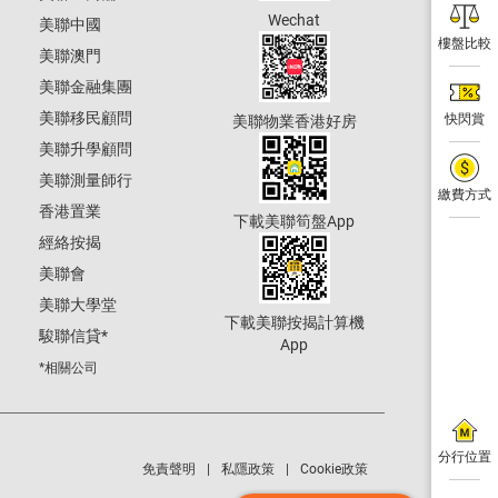
Wechat
美聯中國
樓盤比較
美聯澳門
美聯金融集團
美聯移民顧問
快閃賞
美聯物業香港好房
美聯升學顧問
美聯測量師行
繳費方式
香港置業
下載美聯筍盤App
經絡按揭
美聯會
美聯大學堂
下載美聯按揭計算機
駿聯信貸
*
App
*相關公司
分行位置
免責聲明
私隱政策
Cookie政策