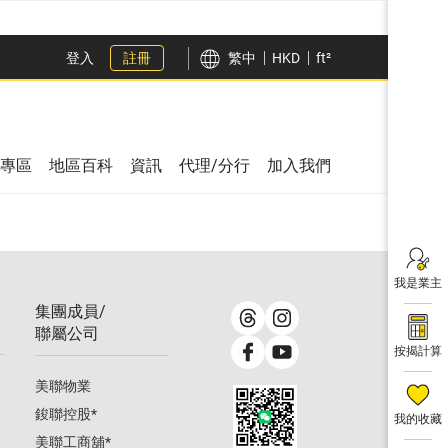
登入
註冊
繁中
HKD
ft²
專區
地區百科
資訊
代理/分行
加入我們
我是業主
集團成員/
聯屬公司
按揭計算
美聯物業
鋑聯控股
*
我的收藏
美聯工商舖
*