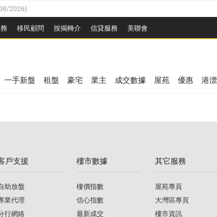
08/2026
)
8/2026
)
服務
移民顧問
按揭轉介
信貸服務
美聯會
/08/2026
)
08/2026
)
/08/2026
)
8/2026
)
3/08/2026
)
一手新盤
租盤
豪宅
業主
成交數據
屋苑
優惠
港漂
08/2026
)
/08/2026
)
/08/2026
)
3/08/2026
)
客戶支援
樓市數據
其它服務
08/2026
)
自助放盤
樓價指數
屋苑專頁
專業代理
信心指數
大灣區專頁
分行網絡
最新成交
樓市資訊