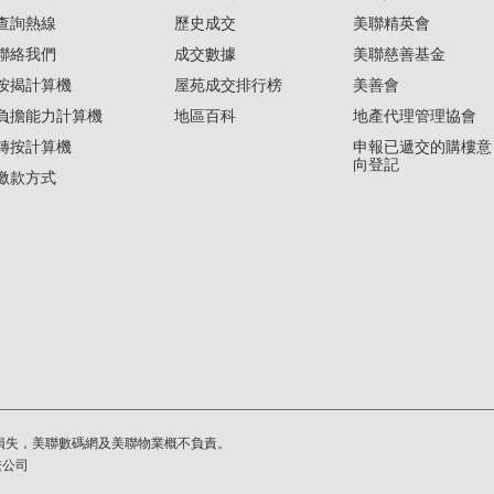
查詢熱線
歷史成交
美聯精英會
聯絡我們
成交數據
美聯慈善基金
按揭計算機
屋苑成交排行榜
美善會
負擔能力計算機
地區百科
地產代理管理協會
轉按計算機
申報已遞交的購樓意
向登記
繳款方式
損失，美聯數碼網及美聯物業概不負責。
繫公司