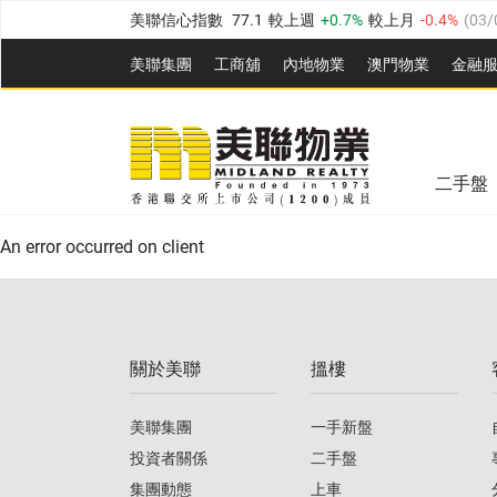
美聯信心指數
77.1
較上週
0.7%
較上月
-0.4%
(
03/
全港樓價指數
149.1
較上週
0%
較上月
0.4%
(
03/0
美聯集團
工商舖
內地物業
澳門物業
金融
港島樓價指數
157.4
較上週
-0.3%
較上月
-0.8%
(
03
美聯信心指數
77.1
較上週
0.7%
較上月
-0.4%
(
03/
九龍樓價指數
156.4
較上週
-0.1%
較上月
0.3%
(
03
全港樓價指數
149.1
較上週
0%
較上月
0.4%
(
03/0
新界樓價指數
134.8
較上週
0.1%
較上月
0.9%
(
0
二手盤
美聯信心指數
77.1
較上週
0.7%
較上月
-0.4%
(
03/
港島樓價指數
157.4
較上週
-0.3%
較上月
-0.8%
(
03
An error occurred on client
九龍樓價指數
156.4
較上週
-0.1%
較上月
0.3%
(
03
新界樓價指數
134.8
較上週
0.1%
較上月
0.9%
(
0
關於美聯
搵樓
美聯信心指數
77.1
較上週
0.7%
較上月
-0.4%
(
03/
美聯集團
一手新盤
投資者關係
二手盤
集團動態
上車