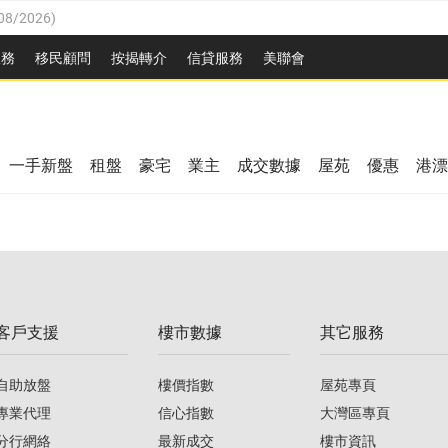
08/2026
)
8/2026
)
服務
移民顧問
按揭轉介
信貸服務
美聯會
/08/2026
)
08/2026
)
/08/2026
)
8/2026
)
3/08/2026
)
一手新盤
租盤
豪宅
業主
成交數據
屋苑
優惠
港漂
08/2026
)
/08/2026
)
/08/2026
)
3/08/2026
)
客戶支援
樓市數據
其它服務
08/2026
)
自助放盤
樓價指數
屋苑專頁
專業代理
信心指數
大灣區專頁
分行網絡
最新成交
樓市資訊