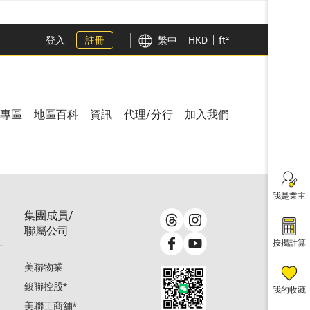
登入
註冊
繁中
HKD
ft²
專區
地區百科
資訊
代理/分行
加入我們
我是業主
集團成員/
聯屬公司
按揭計算
美聯物業
鋑聯控股
*
我的收藏
美聯工商舖
*