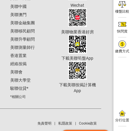
Wechat
美聯中國
樓盤比較
美聯澳門
美聯金融集團
美聯移民顧問
快閃賞
美聯物業香港好房
美聯升學顧問
美聯測量師行
繳費方式
香港置業
下載美聯筍盤App
經絡按揭
美聯會
美聯大學堂
下載美聯按揭計算機
駿聯信貸
*
App
*相關公司
分行位置
免責聲明
私隱政策
Cookie政策