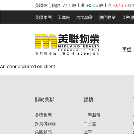
美聯信心指數
77.1
較上週
0.7%
較上月
-0.4%
(
03/
全港樓價指數
149.1
較上週
0%
較上月
0.4%
(
03/0
美聯集團
工商舖
內地物業
澳門物業
金融
港島樓價指數
157.4
較上週
-0.3%
較上月
-0.8%
(
03
美聯信心指數
77.1
較上週
0.7%
較上月
-0.4%
(
03/
九龍樓價指數
156.4
較上週
-0.1%
較上月
0.3%
(
03
全港樓價指數
149.1
較上週
0%
較上月
0.4%
(
03/0
新界樓價指數
134.8
較上週
0.1%
較上月
0.9%
(
0
二手盤
美聯信心指數
77.1
較上週
0.7%
較上月
-0.4%
(
03/
港島樓價指數
157.4
較上週
-0.3%
較上月
-0.8%
(
03
An error occurred on client
九龍樓價指數
156.4
較上週
-0.1%
較上月
0.3%
(
03
新界樓價指數
134.8
較上週
0.1%
較上月
0.9%
(
0
關於美聯
搵樓
美聯信心指數
77.1
較上週
0.7%
較上月
-0.4%
(
03/
美聯集團
一手新盤
投資者關係
二手盤
集團動態
上車