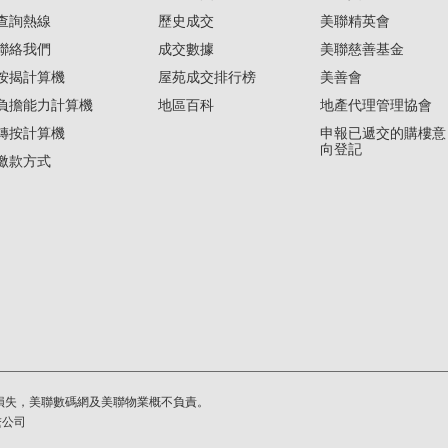
查詢熱線
歷史成交
美聯精英會
聯絡我們
成交數據
美聯慈善基金
按揭計算機
屋苑成交排行榜
美善會
負擔能力計算機
地區百科
地產代理管理協會
轉按計算機
申報已遞交的購樓意
向登記
繳款方式
損失，美聯數碼網及美聯物業概不負責。
繫公司