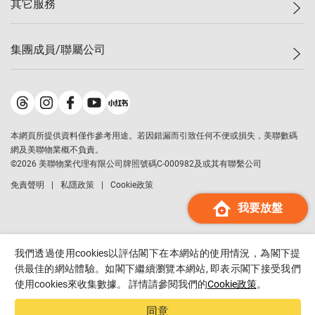
其它服務
美聯豪宅
查詢熱線
信心指數
獨家樓盤
聯絡我們
最新成交
屋苑專頁
租盤
集團成員/聯屬公司
按揭計算機
歷史成交
大灣區專頁
居屋專頁
負擔能力計算機
成交數據
樓市資訊
買賣流程
美聯物業
轉按計算機
屋苑成交排行榜
美聯精英會
鋑聯控股
*
繳款方式
地區百科
美聯慈善基金
美聯工商舖
*
本網頁所提供資料僅作參考用途。若因錯漏而引致任何不便或損失，美聯數碼
美善會
美聯中國
網及美聯物業概不負責。
地產代理管理協會
©
2026
美聯物業代理有限公司牌照號碼C-000982及或其有聯繫公司
美聯澳門
申報已遞交的購樓意向登記
免責聲明
私隱政策
Cookie政策
美聯金融集團
我要放盤
美聯移民顧問
美聯升學顧問
美聯測量師行
我們透過使用cookies以評估閣下在本網站的使用情況，為閣下提
香港置業
供最佳的網站體驗。如閣下繼續瀏覽本網站, 即表示閣下接受我們
使用cookies來收集數據。 詳情請參閱我們的
Cookie政策
。
經絡按揭
美聯會
同意