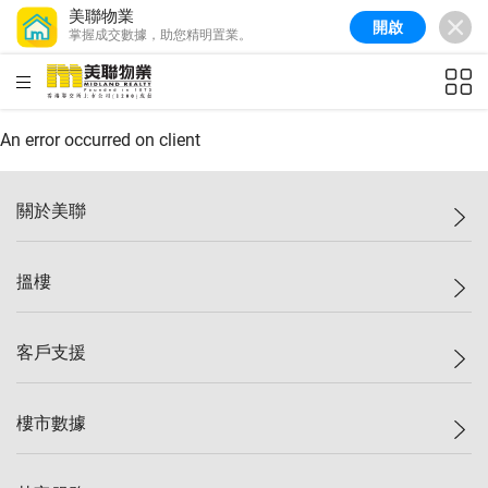
美聯物業
開啟
掌握成交數據，助您精明置業。
美聯信心指數
77.1
較上週
0.7%
較上月
-0.4%
(
03/08/2026
)
HKD
ft²
全港樓價指數
149.1
較上週
0%
較上月
0.4%
(
03/08/2026
)
An error occurred on client
港島樓價指數
157.4
較上週
-0.3%
較上月
-0.8%
(
03/08/2026
)
關於美聯
九龍樓價指數
156.4
較上週
-0.1%
較上月
0.3%
(
03/08/2026
)
美聯集團
搵樓
新界樓價指數
134.8
較上週
0.1%
較上月
0.9%
(
03/08/2026
)
投資者關係
美聯信心指數
77.1
較上週
0.7%
較上月
-0.4%
(
03/08/2026
)
集團動態
一手新盤
客戶支援
人才招募
二手盤
網站地圖
上車
自助放盤
樓市數據
減價
專業代理
低水
分行網絡
樓價指數