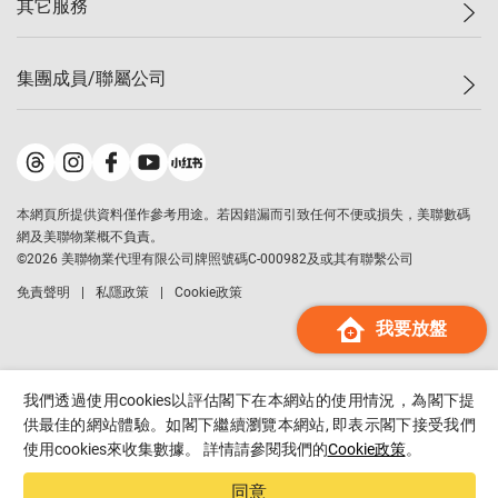
其它服務
美聯豪宅
查詢熱線
信心指數
獨家樓盤
聯絡我們
最新成交
屋苑專頁
租盤
集團成員/聯屬公司
按揭計算機
歷史成交
大灣區專頁
居屋專頁
負擔能力計算機
成交數據
樓市資訊
買賣流程
美聯物業
轉按計算機
屋苑成交排行榜
美聯精英會
鋑聯控股
*
繳款方式
地區百科
美聯慈善基金
美聯工商舖
*
本網頁所提供資料僅作參考用途。若因錯漏而引致任何不便或損失，美聯數碼
美善會
美聯中國
網及美聯物業概不負責。
地產代理管理協會
©
2026
美聯物業代理有限公司牌照號碼C-000982及或其有聯繫公司
美聯澳門
申報已遞交的購樓意向登記
免責聲明
私隱政策
Cookie政策
美聯金融集團
我要放盤
美聯移民顧問
美聯升學顧問
美聯測量師行
我們透過使用cookies以評估閣下在本網站的使用情況，為閣下提
香港置業
供最佳的網站體驗。如閣下繼續瀏覽本網站, 即表示閣下接受我們
使用cookies來收集數據。 詳情請參閱我們的
Cookie政策
。
經絡按揭
美聯會
同意