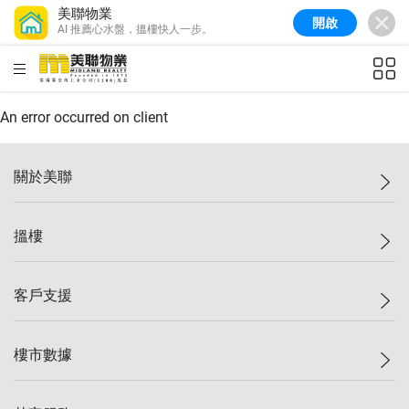
美聯物業
開啟
AI 推薦心水盤，搵樓快人一步。
美聯信心指數
77.1
較上週
0.7%
較上月
-0.4%
(
03/08/2026
)
HKD
ft²
全港樓價指數
149.1
較上週
0%
較上月
0.4%
(
03/08/2026
)
An error occurred on client
港島樓價指數
157.4
較上週
-0.3%
較上月
-0.8%
(
03/08/2026
)
關於美聯
九龍樓價指數
156.4
較上週
-0.1%
較上月
0.3%
(
03/08/2026
)
美聯集團
搵樓
新界樓價指數
134.8
較上週
0.1%
較上月
0.9%
(
03/08/2026
)
投資者關係
美聯信心指數
77.1
較上週
0.7%
較上月
-0.4%
(
03/08/2026
)
集團動態
一手新盤
客戶支援
人才招募
二手盤
網站地圖
上車
自助放盤
樓市數據
減價
專業代理
低水
分行網絡
樓價指數