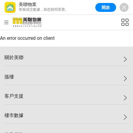
美聯物業
開啟
掌握成交數據，助您精明置業。
美聯信心指數
77.1
較上週
0.7%
較上月
-0.4%
(
03/08/2026
)
HKD
ft²
全港樓價指數
149.1
較上週
0%
較上月
0.4%
(
03/08/2026
)
An error occurred on client
港島樓價指數
157.4
較上週
-0.3%
較上月
-0.8%
(
03/08/2026
)
關於美聯
九龍樓價指數
156.4
較上週
-0.1%
較上月
0.3%
(
03/08/2026
)
美聯集團
搵樓
新界樓價指數
134.8
較上週
0.1%
較上月
0.9%
(
03/08/2026
)
投資者關係
美聯信心指數
77.1
較上週
0.7%
較上月
-0.4%
(
03/08/2026
)
集團動態
一手新盤
客戶支援
人才招募
二手盤
網站地圖
上車
自助放盤
樓市數據
減價
專業代理
低水
分行網絡
樓價指數