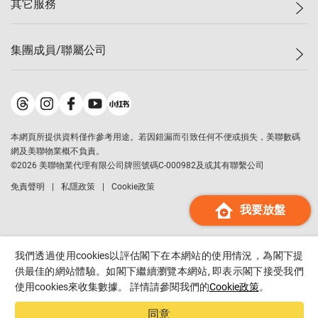
其它服務
美聯豪宅
查詢熱線
信心指數
獨家樓盤
聯絡我們
最新成交
屋苑專頁
租盤
集團成員/聯屬公司
按揭計算機
歷史成交
大灣區專頁
居屋專頁
負擔能力計算機
成交數據
樓市資訊
買賣流程
美聯物業
轉按計算機
屋苑成交排行榜
美聯精英會
鋑聯控股
*
繳款方式
地區百科
美聯慈善基金
美聯工商舖
*
本網頁所提供資料僅作參考用途。若因錯漏而引致任何不便或損失，美聯數碼
美善會
美聯中國
網及美聯物業概不負責。
地產代理管理協會
©
2026
美聯物業代理有限公司牌照號碼C-000982及或其有聯繫公司
美聯澳門
申報已遞交的購樓意向登記
免責聲明
私隱政策
Cookie政策
美聯金融集團
我要放盤
美聯移民顧問
美聯升學顧問
美聯測量師行
我們透過使用cookies以評估閣下在本網站的使用情況，為閣下提
香港置業
供最佳的網站體驗。如閣下繼續瀏覽本網站, 即表示閣下接受我們
使用cookies來收集數據。 詳情請參閱我們的
Cookie政策
。
經絡按揭
美聯會
同意