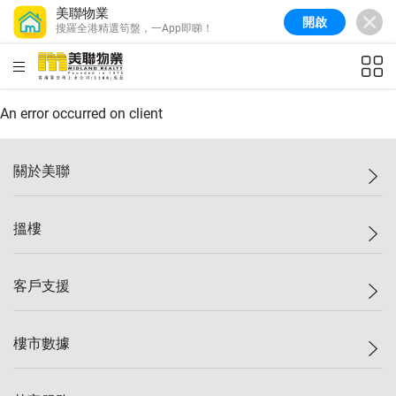
美聯物業
開啟
搜羅全港精選筍盤，一App即睇！
美聯信心指數
77.1
較上週
0.7%
較上月
-0.4%
(
03/08/2026
)
HKD
ft²
全港樓價指數
149.1
較上週
0%
較上月
0.4%
(
03/08/2026
)
An error occurred on client
港島樓價指數
157.4
較上週
-0.3%
較上月
-0.8%
(
03/08/2026
)
關於美聯
九龍樓價指數
156.4
較上週
-0.1%
較上月
0.3%
(
03/08/2026
)
美聯集團
搵樓
新界樓價指數
134.8
較上週
0.1%
較上月
0.9%
(
03/08/2026
)
投資者關係
美聯信心指數
77.1
較上週
0.7%
較上月
-0.4%
(
03/08/2026
)
集團動態
一手新盤
客戶支援
人才招募
二手盤
網站地圖
上車
自助放盤
樓市數據
減價
專業代理
低水
分行網絡
樓價指數