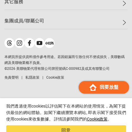
其它服務
美聯豪宅
查詢熱線
信心指數
獨家樓盤
聯絡我們
最新成交
屋苑專頁
租盤
集團成員/聯屬公司
按揭計算機
歷史成交
大灣區專頁
居屋專頁
負擔能力計算機
成交數據
樓市資訊
買賣流程
美聯物業
轉按計算機
屋苑成交排行榜
美聯精英會
鋑聯控股
*
繳款方式
地區百科
美聯慈善基金
美聯工商舖
*
本網頁所提供資料僅作參考用途。若因錯漏而引致任何不便或損失，美聯數碼
美善會
美聯中國
網及美聯物業概不負責。
地產代理管理協會
©
2026
美聯物業代理有限公司牌照號碼C-000982及或其有聯繫公司
美聯澳門
申報已遞交的購樓意向登記
免責聲明
私隱政策
Cookie政策
美聯金融集團
我要放盤
美聯移民顧問
美聯升學顧問
美聯測量師行
我們透過使用cookies以評估閣下在本網站的使用情況，為閣下提
香港置業
供最佳的網站體驗。如閣下繼續瀏覽本網站, 即表示閣下接受我們
使用cookies來收集數據。 詳情請參閱我們的
Cookie政策
。
經絡按揭
美聯會
同意