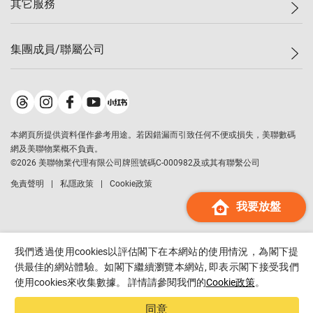
其它服務
美聯豪宅
查詢熱線
信心指數
獨家樓盤
聯絡我們
最新成交
屋苑專頁
租盤
集團成員/聯屬公司
按揭計算機
歷史成交
大灣區專頁
居屋專頁
負擔能力計算機
成交數據
樓市資訊
買賣流程
美聯物業
轉按計算機
屋苑成交排行榜
美聯精英會
鋑聯控股
*
繳款方式
地區百科
美聯慈善基金
美聯工商舖
*
本網頁所提供資料僅作參考用途。若因錯漏而引致任何不便或損失，美聯數碼
美善會
美聯中國
網及美聯物業概不負責。
地產代理管理協會
©
2026
美聯物業代理有限公司牌照號碼C-000982及或其有聯繫公司
美聯澳門
申報已遞交的購樓意向登記
免責聲明
私隱政策
Cookie政策
美聯金融集團
我要放盤
美聯移民顧問
美聯升學顧問
美聯測量師行
我們透過使用cookies以評估閣下在本網站的使用情況，為閣下提
香港置業
供最佳的網站體驗。如閣下繼續瀏覽本網站, 即表示閣下接受我們
使用cookies來收集數據。 詳情請參閱我們的
Cookie政策
。
經絡按揭
美聯會
同意