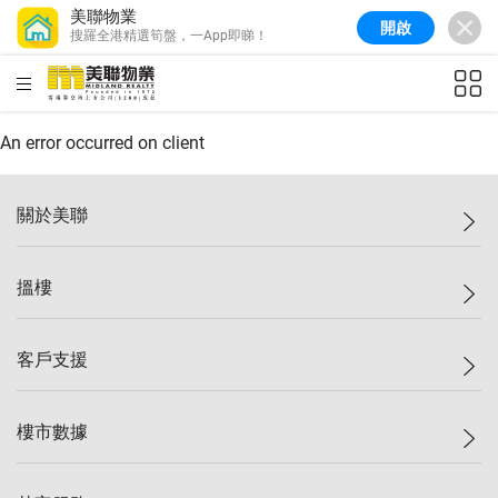
美聯物業
開啟
搜羅全港精選筍盤，一App即睇！
美聯信心指數
77.1
較上週
0.7%
較上月
-0.4%
(
03/08/2026
)
HKD
ft²
全港樓價指數
149.1
較上週
0%
較上月
0.4%
(
03/08/2026
)
An error occurred on client
港島樓價指數
157.4
較上週
-0.3%
較上月
-0.8%
(
03/08/2026
)
關於美聯
九龍樓價指數
156.4
較上週
-0.1%
較上月
0.3%
(
03/08/2026
)
美聯集團
搵樓
新界樓價指數
134.8
較上週
0.1%
較上月
0.9%
(
03/08/2026
)
投資者關係
美聯信心指數
77.1
較上週
0.7%
較上月
-0.4%
(
03/08/2026
)
集團動態
一手新盤
客戶支援
人才招募
二手盤
網站地圖
上車
自助放盤
樓市數據
減價
專業代理
低水
分行網絡
樓價指數