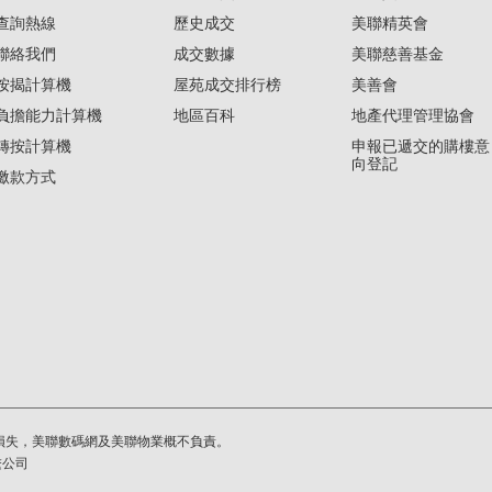
查詢熱線
歷史成交
美聯精英會
聯絡我們
成交數據
美聯慈善基金
按揭計算機
屋苑成交排行榜
美善會
負擔能力計算機
地區百科
地產代理管理協會
轉按計算機
申報已遞交的購樓意
向登記
繳款方式
損失，美聯數碼網及美聯物業概不負責。
繫公司