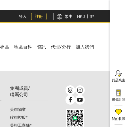
登入
註冊
繁中
HKD
ft²
專區
地區百科
資訊
代理/分行
加入我們
我是業主
集團成員/
聯屬公司
按揭計算
美聯物業
鋑聯控股
*
我的收藏
美聯工商舖
*