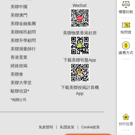
Wechat
美聯中國
樓盤比較
美聯澳門
美聯金融集團
美聯移民顧問
快閃賞
美聯物業香港好房
美聯升學顧問
美聯測量師行
繳費方式
香港置業
下載美聯筍盤App
經絡按揭
美聯會
美聯大學堂
下載美聯按揭計算機
駿聯信貸
*
App
*相關公司
分行位置
免責聲明
私隱政策
Cookie政策