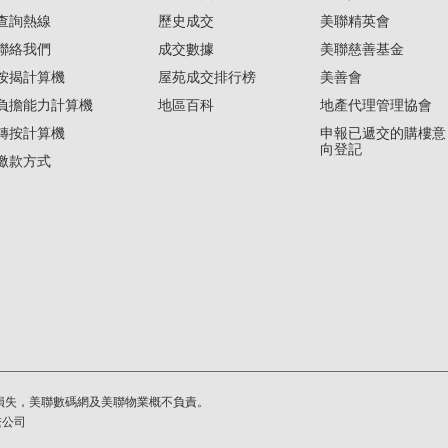
查詢熱線
歷史成交
美聯精英會
聯絡我們
成交數據
美聯慈善基金
按揭計算機
屋苑成交排行榜
美善會
負擔能力計算機
地區百科
地產代理管理協會
轉按計算機
申報已遞交的購樓意
向登記
繳款方式
損失，美聯數碼網及美聯物業概不負責。
繫公司