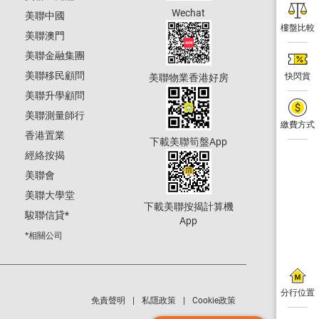
Wechat
美聯中國
樓盤比較
美聯澳門
美聯金融集團
美聯移民顧問
快閃賞
美聯物業香港好房
美聯升學顧問
美聯測量師行
繳費方式
香港置業
下載美聯筍盤App
經絡按揭
美聯會
美聯大學堂
下載美聯按揭計算機
駿聯信貸
*
App
*相關公司
分行位置
免責聲明
私隱政策
Cookie政策