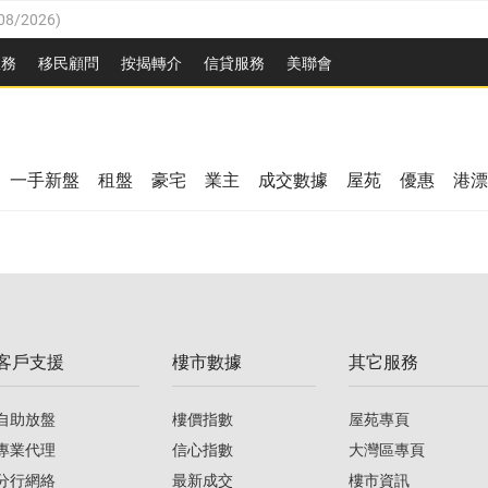
08/2026
)
8/2026
)
服務
移民顧問
按揭轉介
信貸服務
美聯會
/08/2026
)
08/2026
)
/08/2026
)
8/2026
)
3/08/2026
)
一手新盤
租盤
豪宅
業主
成交數據
屋苑
優惠
港漂
08/2026
)
/08/2026
)
/08/2026
)
3/08/2026
)
客戶支援
樓市數據
其它服務
08/2026
)
自助放盤
樓價指數
屋苑專頁
專業代理
信心指數
大灣區專頁
分行網絡
最新成交
樓市資訊