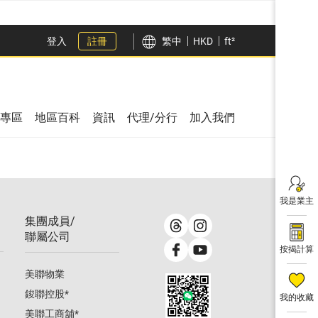
登入
註冊
繁中
HKD
ft²
專區
地區百科
資訊
代理/分行
加入我們
我是業主
集團成員/
聯屬公司
按揭計算
美聯物業
鋑聯控股
*
我的收藏
美聯工商舖
*