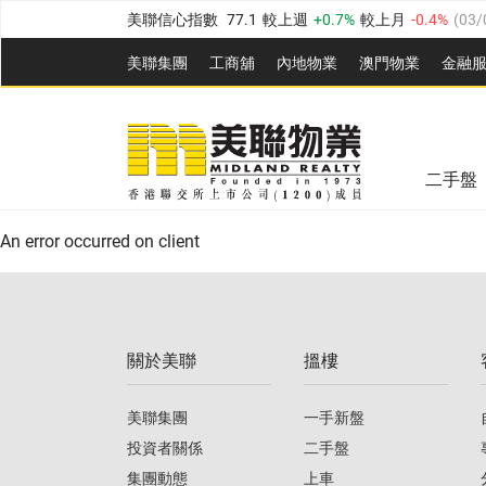
美聯信心指數
77.1
較上週
0.7%
較上月
-0.4%
(
03/
全港樓價指數
149.1
較上週
0%
較上月
0.4%
(
03/0
美聯集團
工商舖
內地物業
澳門物業
金融
港島樓價指數
157.4
較上週
-0.3%
較上月
-0.8%
(
03
美聯信心指數
77.1
較上週
0.7%
較上月
-0.4%
(
03/
九龍樓價指數
156.4
較上週
-0.1%
較上月
0.3%
(
03
全港樓價指數
149.1
較上週
0%
較上月
0.4%
(
03/0
新界樓價指數
134.8
較上週
0.1%
較上月
0.9%
(
0
二手盤
美聯信心指數
77.1
較上週
0.7%
較上月
-0.4%
(
03/
港島樓價指數
157.4
較上週
-0.3%
較上月
-0.8%
(
03
An error occurred on client
九龍樓價指數
156.4
較上週
-0.1%
較上月
0.3%
(
03
新界樓價指數
134.8
較上週
0.1%
較上月
0.9%
(
0
關於美聯
搵樓
美聯信心指數
77.1
較上週
0.7%
較上月
-0.4%
(
03/
美聯集團
一手新盤
投資者關係
二手盤
集團動態
上車