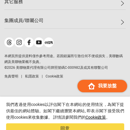
其它服務
美聯豪宅
查詢熱線
信心指數
獨家樓盤
聯絡我們
最新成交
屋苑專頁
租盤
集團成員/聯屬公司
按揭計算機
歷史成交
大灣區專頁
居屋專頁
負擔能力計算機
成交數據
樓市資訊
買賣流程
美聯物業
轉按計算機
屋苑成交排行榜
美聯精英會
鋑聯控股
*
繳款方式
地區百科
美聯慈善基金
美聯工商舖
*
本網頁所提供資料僅作參考用途。若因錯漏而引致任何不便或損失，美聯數碼
美善會
美聯中國
網及美聯物業概不負責。
地產代理管理協會
©
2026
美聯物業代理有限公司牌照號碼C-000982及或其有聯繫公司
美聯澳門
申報已遞交的購樓意向登記
免責聲明
私隱政策
Cookie政策
美聯金融集團
我要放盤
美聯移民顧問
美聯升學顧問
美聯測量師行
我們透過使用cookies以評估閣下在本網站的使用情況，為閣下提
香港置業
供最佳的網站體驗。如閣下繼續瀏覽本網站, 即表示閣下接受我們
使用cookies來收集數據。 詳情請參閱我們的
Cookie政策
。
經絡按揭
美聯會
同意