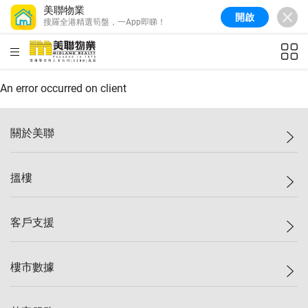
美聯物業
開啟
搜羅全港精選筍盤，一App即睇！
美聯信心指數
77.1
較上週
0.7%
較上月
-0.4%
(
03/08/2026
)
HKD
ft²
全港樓價指數
149.1
較上週
0%
較上月
0.4%
(
03/08/2026
)
An error occurred on client
港島樓價指數
157.4
較上週
-0.3%
較上月
-0.8%
(
03/08/2026
)
關於美聯
九龍樓價指數
156.4
較上週
-0.1%
較上月
0.3%
(
03/08/2026
)
美聯集團
搵樓
新界樓價指數
134.8
較上週
0.1%
較上月
0.9%
(
03/08/2026
)
投資者關係
美聯信心指數
77.1
較上週
0.7%
較上月
-0.4%
(
03/08/2026
)
集團動態
一手新盤
客戶支援
人才招募
二手盤
網站地圖
上車
自助放盤
樓市數據
減價
專業代理
低水
分行網絡
樓價指數