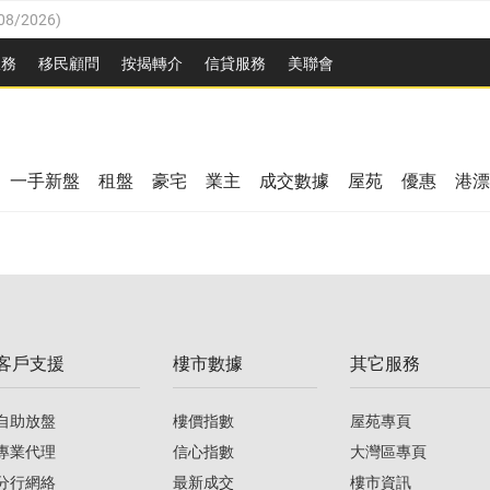
08/2026
)
8/2026
)
服務
移民顧問
按揭轉介
信貸服務
美聯會
/08/2026
)
08/2026
)
/08/2026
)
8/2026
)
3/08/2026
)
一手新盤
租盤
豪宅
業主
成交數據
屋苑
優惠
港漂
08/2026
)
/08/2026
)
/08/2026
)
3/08/2026
)
客戶支援
樓市數據
其它服務
08/2026
)
自助放盤
樓價指數
屋苑專頁
專業代理
信心指數
大灣區專頁
分行網絡
最新成交
樓市資訊