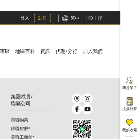
登入
註冊
繁中
HKD
ft²
專區
地區百科
資訊
代理/分行
加入我們
我是業主
集團成員/
聯屬公司
按揭計算
美聯物業
鋑聯控股
*
我的收藏
美聯工商舖
*