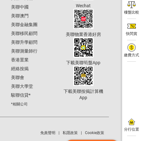
Wechat
美聯中國
樓盤比較
美聯澳門
美聯金融集團
美聯移民顧問
快閃賞
美聯物業香港好房
美聯升學顧問
美聯測量師行
繳費方式
香港置業
下載美聯筍盤App
經絡按揭
美聯會
美聯大學堂
下載美聯按揭計算機
駿聯信貸
*
App
*相關公司
分行位置
免責聲明
私隱政策
Cookie政策