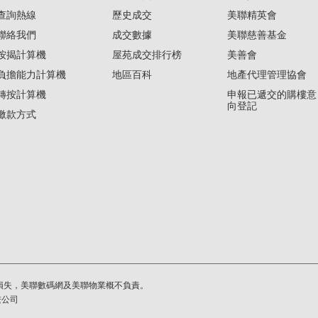
查詢熱線
歷史成交
美聯精英會
聯絡我們
成交數據
美聯慈善基金
按揭計算機
屋苑成交排行榜
美善會
負擔能力計算機
地區百科
地產代理管理協會
轉按計算機
申報已遞交的購樓意
向登記
繳款方式
損失，美聯數碼網及美聯物業概不負責。
繫公司