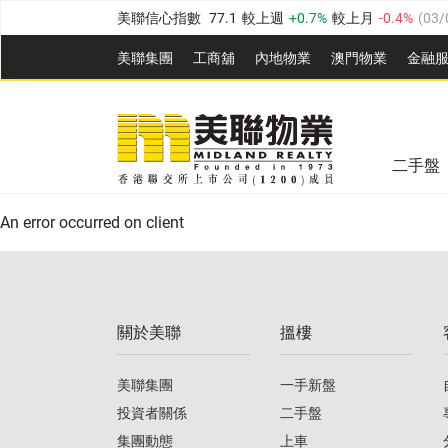
美聯信心指數
77.1
較上週
0.7%
較上月
-0.4%
(
03/
全港樓價指數
149.1
較上週
0%
較上月
0.4%
(
03/0
美聯集團
工商舖
內地物業
澳門物業
金融
港島樓價指數
157.4
較上週
-0.3%
較上月
-0.8%
(
03
美聯信心指數
77.1
較上週
0.7%
較上月
-0.4%
(
03/
九龍樓價指數
156.4
較上週
-0.1%
較上月
0.3%
(
03
全港樓價指數
149.1
較上週
0%
較上月
0.4%
(
03/0
新界樓價指數
134.8
較上週
0.1%
較上月
0.9%
(
0
二手盤
美聯信心指數
77.1
較上週
0.7%
較上月
-0.4%
(
03/
港島樓價指數
157.4
較上週
-0.3%
較上月
-0.8%
(
03
An error occurred on client
九龍樓價指數
156.4
較上週
-0.1%
較上月
0.3%
(
03
新界樓價指數
134.8
較上週
0.1%
較上月
0.9%
(
0
關於美聯
搵樓
美聯信心指數
77.1
較上週
0.7%
較上月
-0.4%
(
03/
美聯集團
一手新盤
投資者關係
二手盤
集團動態
上車