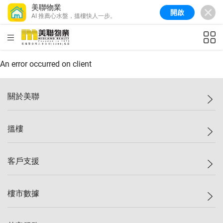
美聯物業
開啟
AI 推薦心水盤，搵樓快人一步。
美聯信心指數
77.1
較上週
0.7%
較上月
-0.4%
(
03/08/2026
)
HKD
ft²
全港樓價指數
149.1
較上週
0%
較上月
0.4%
(
03/08/2026
)
An error occurred on client
港島樓價指數
157.4
較上週
-0.3%
較上月
-0.8%
(
03/08/2026
)
關於美聯
九龍樓價指數
156.4
較上週
-0.1%
較上月
0.3%
(
03/08/2026
)
美聯集團
搵樓
新界樓價指數
134.8
較上週
0.1%
較上月
0.9%
(
03/08/2026
)
投資者關係
美聯信心指數
77.1
較上週
0.7%
較上月
-0.4%
(
03/08/2026
)
集團動態
一手新盤
客戶支援
人才招募
二手盤
網站地圖
上車
自助放盤
樓市數據
減價
專業代理
低水
分行網絡
樓價指數