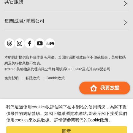
其它服務
美聯豪宅
查詢熱線
信心指數
獨家樓盤
聯絡我們
最新成交
屋苑專頁
租盤
集團成員/聯屬公司
按揭計算機
歷史成交
大灣區專頁
居屋專頁
負擔能力計算機
成交數據
樓市資訊
買賣流程
美聯物業
轉按計算機
屋苑成交排行榜
美聯精英會
鋑聯控股
*
繳款方式
地區百科
美聯慈善基金
美聯工商舖
*
本網頁所提供資料僅作參考用途。若因錯漏而引致任何不便或損失，美聯數碼
美善會
美聯中國
網及美聯物業概不負責。
地產代理管理協會
©
2026
美聯物業代理有限公司牌照號碼C-000982及或其有聯繫公司
美聯澳門
申報已遞交的購樓意向登記
免責聲明
私隱政策
Cookie政策
美聯金融集團
我要放盤
美聯移民顧問
美聯升學顧問
美聯測量師行
我們透過使用cookies以評估閣下在本網站的使用情況，為閣下提
香港置業
供最佳的網站體驗。如閣下繼續瀏覽本網站, 即表示閣下接受我們
使用cookies來收集數據。 詳情請參閱我們的
Cookie政策
。
經絡按揭
美聯會
同意