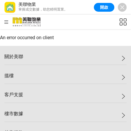
美聯物業
開啟
掌握成交數據，助您精明置業。
美聯信心指數
76.6
較上週
-0.6%
較上月
-1.4%
(
10/08/2026
)
HKD
ft²
全港樓價指數
148.9
較上週
-0.1%
較上月
0.1%
(
10/08/2026
)
An error occurred on client
港島樓價指數
157.0
較上週
-0.2%
較上月
0.2%
(
10/08/2026
)
關於美聯
九龍樓價指數
155.7
較上週
-0.4%
較上月
-0.8%
(
10/08/2026
)
美聯集團
搵樓
新界樓價指數
135.1
較上週
0.3%
較上月
0.9%
(
10/08/2026
)
投資者關係
美聯信心指數
76.6
較上週
-0.6%
較上月
-1.4%
(
10/08/2026
)
集團動態
一手新盤
客戶支援
人才招募
二手盤
網站地圖
上車
自助放盤
樓市數據
減價
專業代理
低水
分行網絡
樓價指數