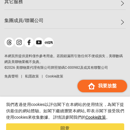
其它服務
美聯豪宅
查詢熱線
信心指數
獨家樓盤
聯絡我們
最新成交
屋苑專頁
租盤
集團成員/聯屬公司
按揭計算機
歷史成交
大灣區專頁
居屋專頁
負擔能力計算機
成交數據
樓市資訊
買賣流程
美聯物業
轉按計算機
屋苑成交排行榜
美聯精英會
鋑聯控股
*
繳款方式
地區百科
美聯慈善基金
美聯工商舖
*
本網頁所提供資料僅作參考用途。若因錯漏而引致任何不便或損失，美聯數碼
美善會
美聯中國
網及美聯物業概不負責。
地產代理管理協會
©
2026
美聯物業代理有限公司牌照號碼C-000982及或其有聯繫公司
美聯澳門
申報已遞交的購樓意向登記
免責聲明
私隱政策
Cookie政策
美聯金融集團
我要放盤
美聯移民顧問
美聯升學顧問
美聯測量師行
我們透過使用cookies以評估閣下在本網站的使用情況，為閣下提
香港置業
供最佳的網站體驗。如閣下繼續瀏覽本網站, 即表示閣下接受我們
使用cookies來收集數據。 詳情請參閱我們的
Cookie政策
。
經絡按揭
美聯會
同意