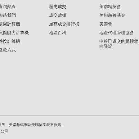
查詢熱線
歷史成交
美聯精英會
聯絡我們
成交數據
美聯慈善基金
按揭計算機
屋苑成交排行榜
美善會
負擔能力計算機
地區百科
地產代理管理協會
轉按計算機
申報已遞交的購樓意
向登記
繳款方式
損失，美聯數碼網及美聯物業概不負責。
繫公司