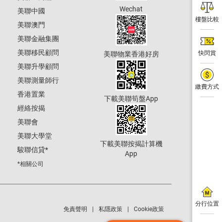
Wechat
美聯中國
樓盤比較
美聯澳門
美聯金融集團
美聯移民顧問
快閃賞
美聯物業香港好房
美聯升學顧問
美聯測量師行
繳費方式
香港置業
下載美聯筍盤App
經絡按揭
美聯會
美聯大學堂
下載美聯按揭計算機
駿聯信貸
*
App
*相關公司
分行位置
免責聲明
私隱政策
Cookie政策