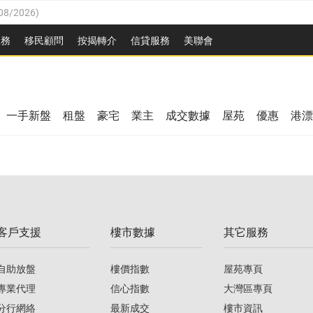
08/2026
)
8/2026
)
服務
移民顧問
按揭轉介
信貸服務
美聯會
/08/2026
)
08/2026
)
/08/2026
)
8/2026
)
3/08/2026
)
一手新盤
租盤
豪宅
業主
成交數據
屋苑
優惠
港漂
08/2026
)
/08/2026
)
/08/2026
)
3/08/2026
)
客戶支援
樓市數據
其它服務
08/2026
)
自助放盤
樓價指數
屋苑專頁
專業代理
信心指數
大灣區專頁
分行網絡
最新成交
樓市資訊