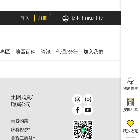
登入
註冊
繁中
HKD
ft²
專區
地區百科
資訊
代理/分行
加入我們
我是業主
集團成員/
聯屬公司
按揭計算
美聯物業
鋑聯控股
*
我的收藏
美聯工商舖
*