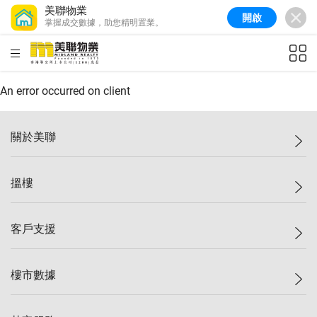
美聯物業
開啟
掌握成交數據，助您精明置業。
美聯信心指數
77.1
較上週
0.7%
較上月
-0.4%
(
03/08/2026
)
HKD
ft²
全港樓價指數
149.1
較上週
0%
較上月
0.4%
(
03/08/2026
)
An error occurred on client
港島樓價指數
157.4
較上週
-0.3%
較上月
-0.8%
(
03/08/2026
)
關於美聯
九龍樓價指數
156.4
較上週
-0.1%
較上月
0.3%
(
03/08/2026
)
美聯集團
搵樓
新界樓價指數
134.8
較上週
0.1%
較上月
0.9%
(
03/08/2026
)
投資者關係
美聯信心指數
77.1
較上週
0.7%
較上月
-0.4%
(
03/08/2026
)
集團動態
一手新盤
客戶支援
人才招募
二手盤
網站地圖
上車
自助放盤
樓市數據
減價
專業代理
低水
分行網絡
樓價指數