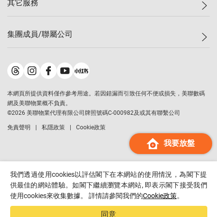
其它服務
美聯豪宅
查詢熱線
信心指數
獨家樓盤
聯絡我們
最新成交
屋苑專頁
租盤
集團成員/聯屬公司
按揭計算機
歷史成交
大灣區專頁
居屋專頁
負擔能力計算機
成交數據
樓市資訊
買賣流程
美聯物業
轉按計算機
屋苑成交排行榜
美聯精英會
鋑聯控股
*
繳款方式
地區百科
美聯慈善基金
美聯工商舖
*
本網頁所提供資料僅作參考用途。若因錯漏而引致任何不便或損失，美聯數碼
美善會
美聯中國
網及美聯物業概不負責。
地產代理管理協會
©
2026
美聯物業代理有限公司牌照號碼C-000982及或其有聯繫公司
美聯澳門
申報已遞交的購樓意向登記
免責聲明
私隱政策
Cookie政策
美聯金融集團
我要放盤
美聯移民顧問
美聯升學顧問
美聯測量師行
我們透過使用cookies以評估閣下在本網站的使用情況，為閣下提
香港置業
供最佳的網站體驗。如閣下繼續瀏覽本網站, 即表示閣下接受我們
使用cookies來收集數據。 詳情請參閱我們的
Cookie政策
。
經絡按揭
美聯會
同意