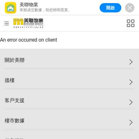
美聯物業
開啟
掌握成交數據，助您精明置業。
美聯信心指數
77.1
較上週
0.7%
較上月
-0.4%
(
03/08/2026
)
HKD
ft²
全港樓價指數
149.1
較上週
0%
較上月
0.4%
(
03/08/2026
)
An error occurred on client
港島樓價指數
157.4
較上週
-0.3%
較上月
-0.8%
(
03/08/2026
)
關於美聯
九龍樓價指數
156.4
較上週
-0.1%
較上月
0.3%
(
03/08/2026
)
美聯集團
搵樓
新界樓價指數
134.8
較上週
0.1%
較上月
0.9%
(
03/08/2026
)
投資者關係
美聯信心指數
77.1
較上週
0.7%
較上月
-0.4%
(
03/08/2026
)
集團動態
一手新盤
客戶支援
人才招募
二手盤
網站地圖
上車
自助放盤
樓市數據
減價
專業代理
低水
分行網絡
樓價指數