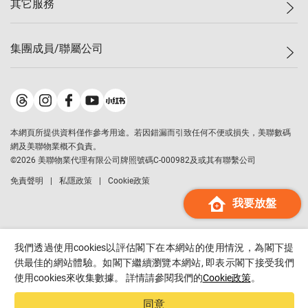
其它服務
美聯豪宅
查詢熱線
信心指數
獨家樓盤
聯絡我們
最新成交
屋苑專頁
租盤
集團成員/聯屬公司
按揭計算機
歷史成交
大灣區專頁
居屋專頁
負擔能力計算機
成交數據
樓市資訊
買賣流程
美聯物業
轉按計算機
屋苑成交排行榜
美聯精英會
鋑聯控股
*
繳款方式
地區百科
美聯慈善基金
美聯工商舖
*
本網頁所提供資料僅作參考用途。若因錯漏而引致任何不便或損失，美聯數碼
美善會
美聯中國
網及美聯物業概不負責。
地產代理管理協會
©
2026
美聯物業代理有限公司牌照號碼C-000982及或其有聯繫公司
美聯澳門
申報已遞交的購樓意向登記
免責聲明
私隱政策
Cookie政策
美聯金融集團
我要放盤
美聯移民顧問
美聯升學顧問
美聯測量師行
我們透過使用cookies以評估閣下在本網站的使用情況，為閣下提
香港置業
供最佳的網站體驗。如閣下繼續瀏覽本網站, 即表示閣下接受我們
使用cookies來收集數據。 詳情請參閱我們的
Cookie政策
。
經絡按揭
美聯會
同意