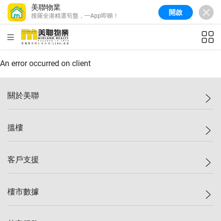
美聯物業
開啟
搜羅全港精選筍盤，一App即睇！
美聯信心指數
76.6
較上週
-0.6%
較上月
-1.4%
(
10/08/2026
)
HKD
ft²
全港樓價指數
148.9
較上週
-0.1%
較上月
0.1%
(
10/08/2026
)
An error occurred on client
港島樓價指數
157.0
較上週
-0.2%
較上月
0.2%
(
10/08/2026
)
關於美聯
九龍樓價指數
155.7
較上週
-0.4%
較上月
-0.8%
(
10/08/2026
)
美聯集團
搵樓
新界樓價指數
135.1
較上週
0.3%
較上月
0.9%
(
10/08/2026
)
投資者關係
美聯信心指數
76.6
較上週
-0.6%
較上月
-1.4%
(
10/08/2026
)
集團動態
一手新盤
客戶支援
人才招募
二手盤
網站地圖
上車
自助放盤
樓市數據
減價
專業代理
低水
分行網絡
樓價指數