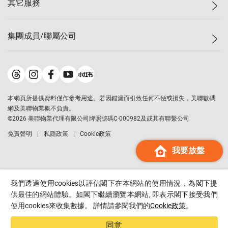
其它服務
美聯豪宅
查詢熱線
信心指數
獨家樓盤
聯絡我們
最新成交
屋苑專頁
租盤
集團成員/聯屬公司
按揭計算機
歷史成交
大灣區專頁
居屋專頁
負擔能力計算機
成交數據
樓市資訊
買賣流程
美聯物業
轉按計算機
屋苑成交排行榜
美聯精英會
鋑聯控股
*
繳款方式
地區百科
美聯慈善基金
美聯工商舖
*
本網頁所提供資料僅作參考用途。若因錯漏而引致任何不便或損失，美聯數碼
美善會
美聯中國
網及美聯物業概不負責。
地產代理管理協會
©
2026
美聯物業代理有限公司牌照號碼C-000982及或其有聯繫公司
美聯澳門
申報已遞交的購樓意向登記
免責聲明
私隱政策
Cookie政策
美聯金融集團
我要放盤
美聯移民顧問
美聯升學顧問
美聯測量師行
我們透過使用cookies以評估閣下在本網站的使用情況，為閣下提
香港置業
供最佳的網站體驗。如閣下繼續瀏覽本網站, 即表示閣下接受我們
使用cookies來收集數據。 詳情請參閱我們的
Cookie政策
。
經絡按揭
美聯會
同意