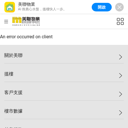
美聯物業
開啟
AI 推薦心水盤，搵樓快人一步。
美聯信心指數
77.1
較上週
0.7%
較上月
-0.4%
(
03/08/2026
)
HKD
ft²
全港樓價指數
149.1
較上週
0%
較上月
0.4%
(
03/08/2026
)
An error occurred on client
港島樓價指數
157.4
較上週
-0.3%
較上月
-0.8%
(
03/08/2026
)
關於美聯
九龍樓價指數
156.4
較上週
-0.1%
較上月
0.3%
(
03/08/2026
)
美聯集團
搵樓
新界樓價指數
134.8
較上週
0.1%
較上月
0.9%
(
03/08/2026
)
投資者關係
美聯信心指數
77.1
較上週
0.7%
較上月
-0.4%
(
03/08/2026
)
集團動態
一手新盤
客戶支援
人才招募
二手盤
網站地圖
上車
自助放盤
樓市數據
減價
專業代理
低水
分行網絡
樓價指數