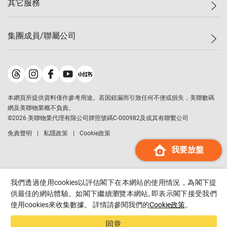
其它服務
美聯豪宅
查詢熱線
信心指數
獨家樓盤
聯絡我們
最新成交
屋苑專頁
租盤
集團成員/聯屬公司
按揭計算機
歷史成交
大灣區專頁
居屋專頁
負擔能力計算機
成交數據
樓市資訊
買賣流程
美聯物業
轉按計算機
屋苑成交排行榜
美聯精英會
鋑聯控股
*
繳款方式
地區百科
美聯慈善基金
美聯工商舖
*
本網頁所提供資料僅作參考用途。若因錯漏而引致任何不便或損失，美聯數碼
美善會
美聯中國
網及美聯物業概不負責。
地產代理管理協會
©
2026
美聯物業代理有限公司牌照號碼C-000982及或其有聯繫公司
美聯澳門
申報已遞交的購樓意向登記
免責聲明
私隱政策
Cookie政策
美聯金融集團
我要放盤
美聯移民顧問
美聯升學顧問
美聯測量師行
我們透過使用cookies以評估閣下在本網站的使用情況，為閣下提
香港置業
供最佳的網站體驗。如閣下繼續瀏覽本網站, 即表示閣下接受我們
使用cookies來收集數據。 詳情請參閱我們的
Cookie政策
。
經絡按揭
美聯會
同意