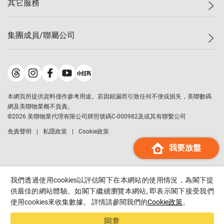
其它服務
美聯豪宅
查詢熱線
信心指數
獨家樓盤
聯絡我們
最新成交
屋苑專頁
租盤
集團成員/聯屬公司
按揭計算機
歷史成交
大灣區專頁
居屋專頁
負擔能力計算機
成交數據
樓市資訊
買賣流程
美聯物業
轉按計算機
屋苑成交排行榜
美聯精英會
鋑聯控股
*
繳款方式
地區百科
美聯慈善基金
美聯工商舖
*
本網頁所提供資料僅作參考用途。若因錯漏而引致任何不便或損失，美聯數碼
美善會
美聯中國
網及美聯物業概不負責。
地產代理管理協會
©
2026
美聯物業代理有限公司牌照號碼C-000982及或其有聯繫公司
美聯澳門
申報已遞交的購樓意向登記
免責聲明
私隱政策
Cookie政策
美聯金融集團
我要放盤
美聯移民顧問
美聯升學顧問
美聯測量師行
我們透過使用cookies以評估閣下在本網站的使用情況，為閣下提
香港置業
供最佳的網站體驗。如閣下繼續瀏覽本網站, 即表示閣下接受我們
使用cookies來收集數據。 詳情請參閱我們的
Cookie政策
。
經絡按揭
美聯會
同意