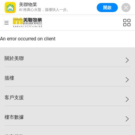
美聯物業
開啟
AI 推薦心水盤，搵樓快人一步。
美聯信心指數
77.1
較上週
0.7%
較上月
-0.4%
(
03/08/2026
)
HKD
ft²
全港樓價指數
149.1
較上週
0%
較上月
0.4%
(
03/08/2026
)
An error occurred on client
港島樓價指數
157.4
較上週
-0.3%
較上月
-0.8%
(
03/08/2026
)
關於美聯
九龍樓價指數
156.4
較上週
-0.1%
較上月
0.3%
(
03/08/2026
)
美聯集團
搵樓
新界樓價指數
134.8
較上週
0.1%
較上月
0.9%
(
03/08/2026
)
投資者關係
美聯信心指數
77.1
較上週
0.7%
較上月
-0.4%
(
03/08/2026
)
集團動態
一手新盤
客戶支援
人才招募
二手盤
網站地圖
上車
自助放盤
樓市數據
減價
專業代理
低水
分行網絡
樓價指數