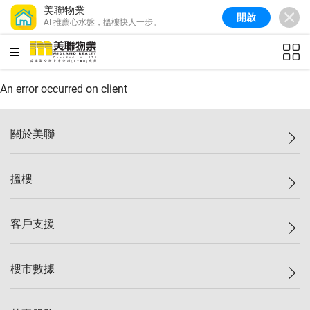
美聯物業
開啟
AI 推薦心水盤，搵樓快人一步。
美聯信心指數
77.1
較上週
0.7%
較上月
-0.4%
(
03/08/2026
)
HKD
ft²
全港樓價指數
149.1
較上週
0%
較上月
0.4%
(
03/08/2026
)
An error occurred on client
港島樓價指數
157.4
較上週
-0.3%
較上月
-0.8%
(
03/08/2026
)
關於美聯
九龍樓價指數
156.4
較上週
-0.1%
較上月
0.3%
(
03/08/2026
)
美聯集團
搵樓
新界樓價指數
134.8
較上週
0.1%
較上月
0.9%
(
03/08/2026
)
投資者關係
美聯信心指數
77.1
較上週
0.7%
較上月
-0.4%
(
03/08/2026
)
集團動態
一手新盤
客戶支援
人才招募
二手盤
網站地圖
上車
自助放盤
樓市數據
減價
專業代理
低水
分行網絡
樓價指數