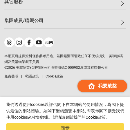
其它服務
美聯豪宅
查詢熱線
信心指數
獨家樓盤
聯絡我們
最新成交
屋苑專頁
租盤
集團成員/聯屬公司
按揭計算機
歷史成交
大灣區專頁
居屋專頁
負擔能力計算機
成交數據
樓市資訊
買賣流程
美聯物業
轉按計算機
屋苑成交排行榜
美聯精英會
鋑聯控股
*
繳款方式
地區百科
美聯慈善基金
美聯工商舖
*
本網頁所提供資料僅作參考用途。若因錯漏而引致任何不便或損失，美聯數碼
美善會
美聯中國
網及美聯物業概不負責。
地產代理管理協會
©
2026
美聯物業代理有限公司牌照號碼C-000982及或其有聯繫公司
美聯澳門
申報已遞交的購樓意向登記
免責聲明
私隱政策
Cookie政策
美聯金融集團
我要放盤
美聯移民顧問
美聯升學顧問
美聯測量師行
我們透過使用cookies以評估閣下在本網站的使用情況，為閣下提
香港置業
供最佳的網站體驗。如閣下繼續瀏覽本網站, 即表示閣下接受我們
使用cookies來收集數據。 詳情請參閱我們的
Cookie政策
。
經絡按揭
美聯會
同意