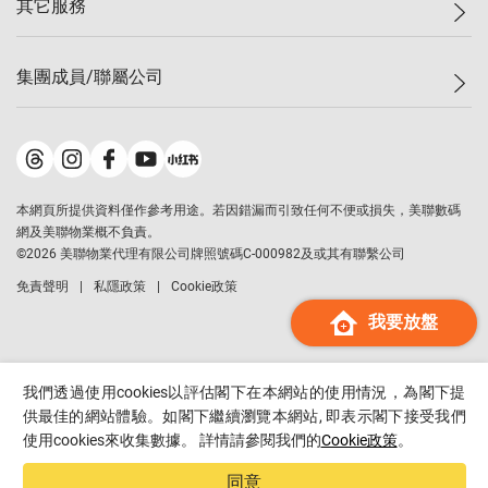
其它服務
美聯豪宅
查詢熱線
信心指數
獨家樓盤
聯絡我們
最新成交
屋苑專頁
租盤
集團成員/聯屬公司
按揭計算機
歷史成交
大灣區專頁
居屋專頁
負擔能力計算機
成交數據
樓市資訊
買賣流程
美聯物業
轉按計算機
屋苑成交排行榜
美聯精英會
鋑聯控股
*
繳款方式
地區百科
美聯慈善基金
美聯工商舖
*
本網頁所提供資料僅作參考用途。若因錯漏而引致任何不便或損失，美聯數碼
美善會
美聯中國
網及美聯物業概不負責。
地產代理管理協會
©
2026
美聯物業代理有限公司牌照號碼C-000982及或其有聯繫公司
美聯澳門
申報已遞交的購樓意向登記
免責聲明
私隱政策
Cookie政策
美聯金融集團
我要放盤
美聯移民顧問
美聯升學顧問
美聯測量師行
我們透過使用cookies以評估閣下在本網站的使用情況，為閣下提
香港置業
供最佳的網站體驗。如閣下繼續瀏覽本網站, 即表示閣下接受我們
使用cookies來收集數據。 詳情請參閱我們的
Cookie政策
。
經絡按揭
美聯會
同意