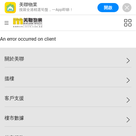
美聯物業
開啟
搜羅全港精選筍盤，一App即睇！
美聯信心指數
77.1
較上週
0.7%
較上月
-0.4%
(
03/08/2026
)
HKD
ft²
全港樓價指數
149.1
較上週
0%
較上月
0.4%
(
03/08/2026
)
An error occurred on client
港島樓價指數
157.4
較上週
-0.3%
較上月
-0.8%
(
03/08/2026
)
關於美聯
九龍樓價指數
156.4
較上週
-0.1%
較上月
0.3%
(
03/08/2026
)
美聯集團
搵樓
新界樓價指數
134.8
較上週
0.1%
較上月
0.9%
(
03/08/2026
)
投資者關係
美聯信心指數
77.1
較上週
0.7%
較上月
-0.4%
(
03/08/2026
)
集團動態
一手新盤
客戶支援
人才招募
二手盤
網站地圖
上車
自助放盤
樓市數據
減價
專業代理
低水
分行網絡
樓價指數