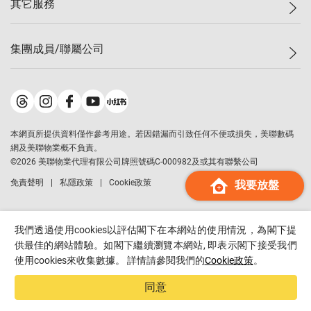
其它服務
美聯豪宅
查詢熱線
信心指數
獨家樓盤
聯絡我們
最新成交
屋苑專頁
租盤
集團成員/聯屬公司
按揭計算機
歷史成交
大灣區專頁
居屋專頁
負擔能力計算機
成交數據
樓市資訊
買賣流程
美聯物業
轉按計算機
屋苑成交排行榜
美聯精英會
鋑聯控股
*
繳款方式
地區百科
美聯慈善基金
美聯工商舖
*
本網頁所提供資料僅作參考用途。若因錯漏而引致任何不便或損失，美聯數碼
美善會
美聯中國
網及美聯物業概不負責。
地產代理管理協會
©
2026
美聯物業代理有限公司牌照號碼C-000982及或其有聯繫公司
美聯澳門
申報已遞交的購樓意向登記
免責聲明
私隱政策
Cookie政策
我要放盤
美聯金融集團
美聯移民顧問
美聯升學顧問
我們透過使用cookies以評估閣下在本網站的使用情況，為閣下提
美聯測量師行
供最佳的網站體驗。如閣下繼續瀏覽本網站, 即表示閣下接受我們
使用cookies來收集數據。 詳情請參閱我們的
Cookie政策
。
香港置業
經絡按揭
同意
美聯會