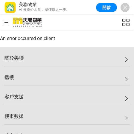
美聯物業
開啟
AI 推薦心水盤，搵樓快人一步。
美聯信心指數
77.1
較上週
0.7%
較上月
-0.4%
(
03/08/2026
)
HKD
ft²
全港樓價指數
149.1
較上週
0%
較上月
0.4%
(
03/08/2026
)
An error occurred on client
港島樓價指數
157.4
較上週
-0.3%
較上月
-0.8%
(
03/08/2026
)
關於美聯
九龍樓價指數
156.4
較上週
-0.1%
較上月
0.3%
(
03/08/2026
)
美聯集團
搵樓
新界樓價指數
134.8
較上週
0.1%
較上月
0.9%
(
03/08/2026
)
投資者關係
美聯信心指數
77.1
較上週
0.7%
較上月
-0.4%
(
03/08/2026
)
集團動態
一手新盤
客戶支援
人才招募
二手盤
網站地圖
上車
自助放盤
樓市數據
減價
專業代理
低水
分行網絡
樓價指數