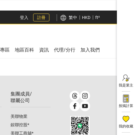
登入
註冊
繁中
HKD
ft²
專區
地區百科
資訊
代理/分行
加入我們
我是業主
集團成員/
聯屬公司
按揭計算
美聯物業
鋑聯控股
*
我的收藏
美聯工商舖
*