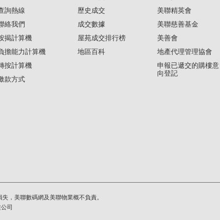
查詢熱線
歷史成交
美聯精英會
聯絡我們
成交數據
美聯慈善基金
按揭計算機
屋苑成交排行榜
美善會
負擔能力計算機
地區百科
地產代理管理協會
轉按計算機
申報已遞交的購樓意
向登記
繳款方式
損失，美聯數碼網及美聯物業概不負責。
繫公司