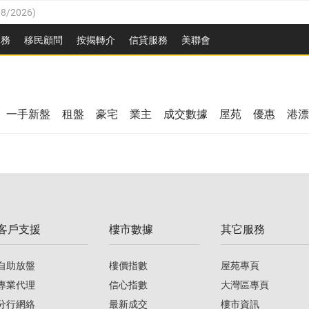
08/2026
)
/08/2026
)
服務
移民顧問
按揭轉介
信貸服務
美聯會
/08/2026
)
08/2026
)
/08/2026
)
/08/2026
)
0/08/2026
)
一手新盤
租盤
豪宅
業主
成交數據
屋苑
優惠
港漂
08/2026
)
/08/2026
)
/08/2026
)
0/08/2026
)
客戶支援
樓市數據
其它服務
08/2026
)
自助放盤
樓價指數
屋苑專頁
專業代理
信心指數
大灣區專頁
分行網絡
最新成交
樓市資訊