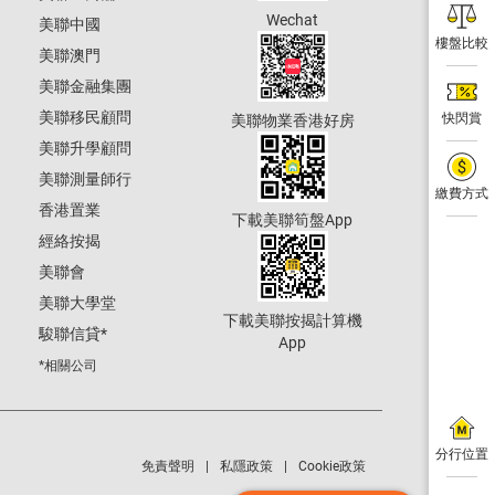
Wechat
美聯中國
樓盤比較
美聯澳門
美聯金融集團
美聯移民顧問
快閃賞
美聯物業香港好房
美聯升學顧問
美聯測量師行
繳費方式
香港置業
下載美聯筍盤App
經絡按揭
美聯會
美聯大學堂
下載美聯按揭計算機
駿聯信貸
*
App
*相關公司
分行位置
免責聲明
私隱政策
Cookie政策