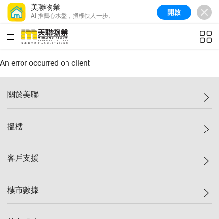
美聯物業
開啟
AI 推薦心水盤，搵樓快人一步。
美聯信心指數
77.1
較上週
0.7%
較上月
-0.4%
(
03/08/2026
)
HKD
ft²
全港樓價指數
149.1
較上週
0%
較上月
0.4%
(
03/08/2026
)
An error occurred on client
港島樓價指數
157.4
較上週
-0.3%
較上月
-0.8%
(
03/08/2026
)
關於美聯
九龍樓價指數
156.4
較上週
-0.1%
較上月
0.3%
(
03/08/2026
)
美聯集團
搵樓
新界樓價指數
134.8
較上週
0.1%
較上月
0.9%
(
03/08/2026
)
投資者關係
美聯信心指數
77.1
較上週
0.7%
較上月
-0.4%
(
03/08/2026
)
集團動態
一手新盤
客戶支援
人才招募
二手盤
網站地圖
上車
自助放盤
樓市數據
減價
專業代理
低水
分行網絡
樓價指數