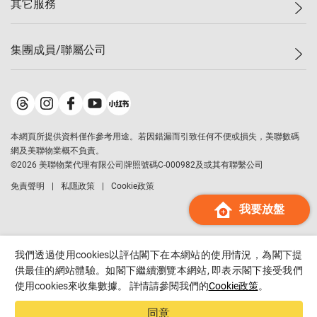
其它服務
美聯豪宅
查詢熱線
信心指數
獨家樓盤
聯絡我們
最新成交
屋苑專頁
租盤
集團成員/聯屬公司
按揭計算機
歷史成交
大灣區專頁
居屋專頁
負擔能力計算機
成交數據
樓市資訊
買賣流程
美聯物業
轉按計算機
屋苑成交排行榜
美聯精英會
鋑聯控股
*
繳款方式
地區百科
美聯慈善基金
美聯工商舖
*
本網頁所提供資料僅作參考用途。若因錯漏而引致任何不便或損失，美聯數碼
美善會
美聯中國
網及美聯物業概不負責。
地產代理管理協會
©
2026
美聯物業代理有限公司牌照號碼C-000982及或其有聯繫公司
美聯澳門
申報已遞交的購樓意向登記
免責聲明
私隱政策
Cookie政策
美聯金融集團
我要放盤
美聯移民顧問
美聯升學顧問
美聯測量師行
我們透過使用cookies以評估閣下在本網站的使用情況，為閣下提
香港置業
供最佳的網站體驗。如閣下繼續瀏覽本網站, 即表示閣下接受我們
使用cookies來收集數據。 詳情請參閱我們的
Cookie政策
。
經絡按揭
美聯會
同意