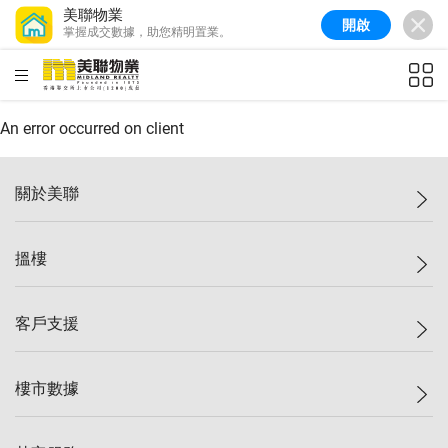
美聯物業
開啟
掌握成交數據，助您精明置業。
美聯信心指數
77.1
較上週
0.7%
較上月
-0.4%
(
03/08/2026
)
HKD
ft²
全港樓價指數
149.1
較上週
0%
較上月
0.4%
(
03/08/2026
)
An error occurred on client
港島樓價指數
157.4
較上週
-0.3%
較上月
-0.8%
(
03/08/2026
)
關於美聯
九龍樓價指數
156.4
較上週
-0.1%
較上月
0.3%
(
03/08/2026
)
美聯集團
搵樓
新界樓價指數
134.8
較上週
0.1%
較上月
0.9%
(
03/08/2026
)
投資者關係
美聯信心指數
77.1
較上週
0.7%
較上月
-0.4%
(
03/08/2026
)
集團動態
一手新盤
客戶支援
人才招募
二手盤
網站地圖
上車
自助放盤
樓市數據
減價
專業代理
低水
分行網絡
樓價指數