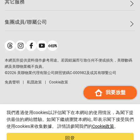
其它服務
美聯豪宅
查詢熱線
信心指數
獨家樓盤
聯絡我們
最新成交
屋苑專頁
租盤
集團成員/聯屬公司
按揭計算機
歷史成交
大灣區專頁
居屋專頁
負擔能力計算機
成交數據
樓市資訊
買賣流程
美聯物業
轉按計算機
屋苑成交排行榜
美聯精英會
鋑聯控股
*
繳款方式
地區百科
美聯慈善基金
美聯工商舖
*
本網頁所提供資料僅作參考用途。若因錯漏而引致任何不便或損失，美聯數碼
美善會
美聯中國
網及美聯物業概不負責。
地產代理管理協會
©
2026
美聯物業代理有限公司牌照號碼C-000982及或其有聯繫公司
美聯澳門
申報已遞交的購樓意向登記
免責聲明
私隱政策
Cookie政策
美聯金融集團
我要放盤
美聯移民顧問
美聯升學顧問
美聯測量師行
我們透過使用cookies以評估閣下在本網站的使用情況，為閣下提
香港置業
供最佳的網站體驗。如閣下繼續瀏覽本網站, 即表示閣下接受我們
使用cookies來收集數據。 詳情請參閱我們的
Cookie政策
。
經絡按揭
美聯會
同意